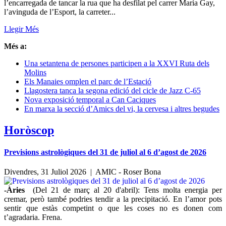
l’encarregada de tancar la rua que ha desfilat pel carrer María Gay,
l’avinguda de l’Esport, la carreter...
Llegir Més
Més a:
Una setantena de persones participen a la XXVI Ruta dels
Molins
Els Manaies omplen el parc de l’Estació
Llagostera tanca la segona edició del cicle de Jazz C-65
Nova exposició temporal a Can Caciques
En marxa la secció d’Amics del vi, la cervesa i altres begudes
Horòscop
Previsions astrològiques del 31 de juliol al 6 d’agost de 2026
Divendres, 31 Juliol 2026 |
AMIC - Roser Bona
-Àries
(Del 21 de març al 20 d'abril): Tens molta energia per
cremar, però també podries tendir a la precipitació. En l’amor pots
sentir que estàs competint o que les coses no es donen com
t’agradaria. Frena.