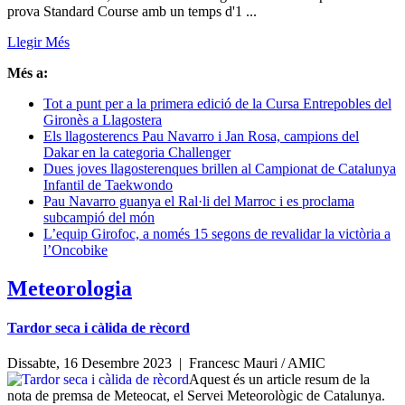
prova Standard Course amb un temps d'1 ...
Llegir Més
Més a:
Tot a punt per a la primera edició de la Cursa Entrepobles del
Gironès a Llagostera
Els llagosterencs Pau Navarro i Jan Rosa, campions del
Dakar en la categoria Challenger
Dues joves llagosterenques brillen al Campionat de Catalunya
Infantil de Taekwondo
Pau Navarro guanya el Ral·li del Marroc i es proclama
subcampió del món
L’equip Girofoc, a només 15 segons de revalidar la victòria a
l’Oncobike
Meteorologia
Tardor seca i càlida de rècord
Dissabte, 16 Desembre 2023 |
Francesc Mauri / AMIC
Aquest és un article resum de la
nota de premsa de Meteocat, el Servei Meteorològic de Catalunya.