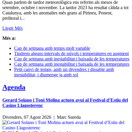
Quan parlem de tardor meteorològica ens referim als mesos de
setembre, octubre i novembre. La tardor 2023 ha resultat càlida a tot
Catalunya, amb les anomalies més grans al Pirineu, Ponent,
prelitoral i...
Llegir Més
Més a:
Cap de setmana amb temps molt variable
Tindrem alguns intervals de núvols i temperatures en augment
Cap de setmana amb inestabilitat i baixada de les temperatures
Cap de setmana amb inestabilitat i baixada de les temperatures
Petit canvi de temps, amb un divendres i dissabte amb
inestabilitat, i diumenge ja amb sol
Agenda
Gerard Solano i Toni Molina actuen avui al Festival d’Estiu del
Casino Llagosterenc
Divendres, 07 Agost 2026 |
Marc Sureda