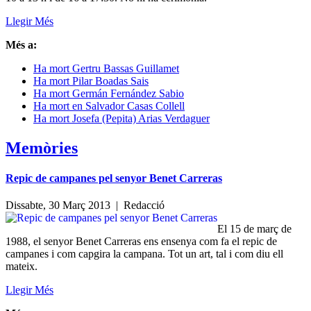
Llegir Més
Més a:
Ha mort Gertru Bassas Guillamet
Ha mort Pilar Boadas Sais
Ha mort Germán Fernández Sabio
Ha mort en Salvador Casas Collell
Ha mort Josefa (Pepita) Arias Verdaguer
Memòries
Repic de campanes pel senyor Benet Carreras
Dissabte, 30 Març 2013 |
Redacció
El 15 de març de
1988, el senyor Benet Carreras ens ensenya com fa el repic de
campanes i com capgira la campana. Tot un art, tal i com diu ell
mateix.
Llegir Més