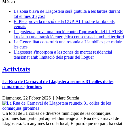
Més a:
La zona blava de Llagostera serà gratuïta a les tardes durant
tot el mes d’agost
El Ple aprova la moció de la CUP-ALL sobre la fibra als
veïnats
Llagostera aprova una moció contra l'aprovació del PLATER
i reclama una transició energètica consensuada amb el territori
La Generalitat construirà una rotonda a Llambilles per reduir
les cues
Llagostera s'incorpora a les zones de mercat residencial
tensionat amb limitació dels preus del lloguer
Activitats
La Rua de Carnaval de Llagostera reuneix 31 colles de les
comarques gironines
Diumenge, 22 Febrer 2026 |
Marc Sureda
Un total de 31 colles de diversos municipis de les comarques
gironines han participat aquest diumenge a la Rua de Carnaval de
Llagostera. Un any més la colla local, El porró que no pari, ha estat