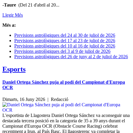
-Taure
(Del 21 d'abril al 20...
Llegir Més
Més a:
Previsions astrològiques del 24 al 30 de juliol de 2026
Previsions astrològiques del 17 al 23 de juliol de 2026
Previsions astrològiques del 10 al 16 de juliol de 2026
Previsions astrològiques del 3 al 9 de juliol de 2026
Previsions astrològiques del 26 de juny al 2 de juliol de 2026
Esports
Daniel Ortega Sánchez puja al podi del Campionat d'Europa
OCR
Dimarts, 16 Juny 2026 |
Redacció
L'esportista de Llagostera Daniel Ortega Sánchez va aconseguir una
destacada tercera posició en la categoria de 35 a 39 anys durant el
Campionat d'Europa OCR (Obstacle Course Racing) celebrat
recentment a Irun, al País Basc. El llagosterenc va completar la