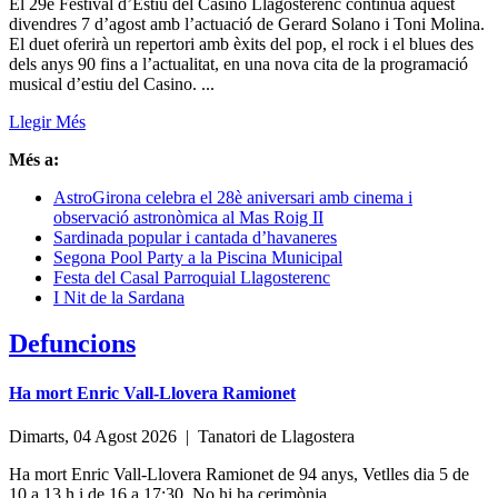
El 29è Festival d’Estiu del Casino Llagosterenc continua aquest
divendres 7 d’agost amb l’actuació de Gerard Solano i Toni Molina.
El duet oferirà un repertori amb èxits del pop, el rock i el blues des
dels anys 90 fins a l’actualitat, en una nova cita de la programació
musical d’estiu del Casino. ...
Llegir Més
Més a:
AstroGirona celebra el 28è aniversari amb cinema i
observació astronòmica al Mas Roig II
Sardinada popular i cantada d’havaneres
Segona Pool Party a la Piscina Municipal
Festa del Casal Parroquial Llagosterenc
I Nit de la Sardana
Defuncions
Ha mort Enric Vall-Llovera Ramionet
Dimarts, 04 Agost 2026 |
Tanatori de Llagostera
Ha mort Enric Vall-Llovera Ramionet de 94 anys, Vetlles dia 5 de
10 a 13 h i de 16 a 17:30. No hi ha cerimònia.