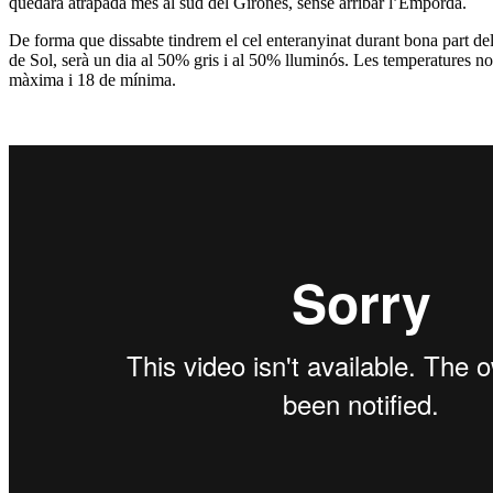
quedarà atrapada més al sud del Gironès, sense arribar l’Empordà.
De forma que dissabte tindrem el cel enteranyinat durant bona part de
de Sol, serà un dia al 50% gris i al 50% lluminós. Les temperatures no
màxima i 18 de mínima.