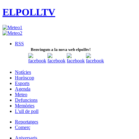
ELPOLLTV
RSS
Benvinguts a la nova web elpolltv!
Notícies
Horòscop
Esports
Agenda
Meteo
Defuncions
Memòries
L'ull de poll
Reportatges
Comerç
Aniversaris