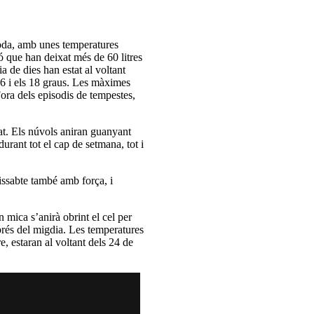
moda, amb unes temperatures
ó que han deixat més de 60 litres
 de dies han estat al voltant
 16 i els 18 graus. Les màximes
ora dels episodis de tempestes,
at. Els núvols aniran guanyant
urant tot el cap de setmana, tot i
issabte també amb força, i
mica s’anirà obrint el cel per
prés del migdia. Les temperatures
e, estaran al voltant dels 24 de