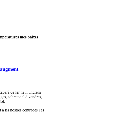
emperatures més baixes
n augment
abarà de fer net i tindrem
es, sobretot el divendres,
Sol.
 a les nostres contrades i es