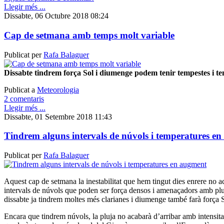
Llegir més ...
Dissabte, 06 Octubre 2018 08:24
Cap de setmana amb temps molt variable
Publicat per
Rafa Balaguer
Dissabte tindrem força Sol i diumenge podem tenir tempestes i t
Publicat a
Meteorologia
2 comentaris
Llegir més ...
Dissabte, 01 Setembre 2018 11:43
Tindrem alguns intervals de núvols i temperatures e
Publicat per
Rafa Balaguer
Aquest cap de setmana la inestabilitat que hem tingut dies enrere no ac
intervals de núvols que poden ser força densos i amenaçadors amb plug
dissabte ja tindrem moltes més clarianes i diumenge també farà força 
Encara que tindrem núvols, la pluja no acabarà d’arribar amb intensitat