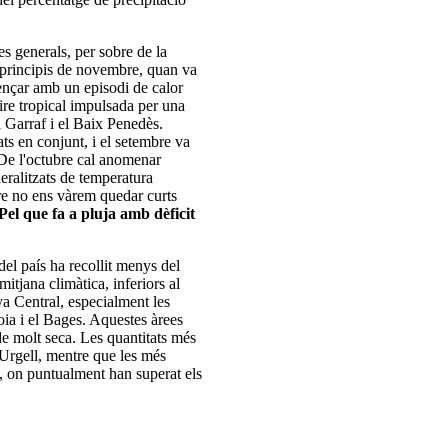
es generals, per sobre de la
 principis de novembre, quan va
mençar amb un episodi de calor
aire tropical impulsada per una
 Garraf i el Baix Penedès.
ts en conjunt, i el setembre va
 De l'octubre cal anomenar
neralitzats de temperatura
re no ens vàrem quedar curts
Pel que fa a pluja amb dèficit
del país ha recollit menys del
itjana climàtica, inferiors al
ya Central, especialment les
ia i el Bages. Aquestes àrees
 de molt seca. Les quantitats més
'Urgell, mentre que les més
l, on puntualment han superat els