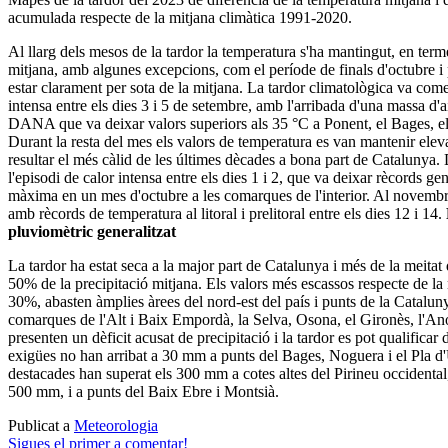
acumulada respecte de la mitjana climàtica 1991-2020.
Al llarg dels mesos de la tardor la temperatura s'ha mantingut, en term
mitjana, amb algunes excepcions, com el període de finals d'octubre i
estar clarament per sota de la mitjana. La tardor climatològica va co
intensa entre els dies 3 i 5 de setembre, amb l'arribada d'una massa d'
DANA que va deixar valors superiors als 35 °C a Ponent, el Bages, el
Durant la resta del mes els valors de temperatura es van mantenir eleva
resultar el més càlid de les últimes dècades a bona part de Catalunya.
l'episodi de calor intensa entre els dies 1 i 2, que va deixar rècords ge
màxima en un mes d'octubre a les comarques de l'interior. Al novemb
amb rècords de temperatura al litoral i prelitoral entre els dies 12 i 14.
pluviomètric generalitzat
La tardor ha estat seca a la major part de Catalunya i més de la meitat 
50% de la precipitació mitjana. Els valors més escassos respecte de la m
30%, abasten àmplies àrees del nord-est del país i punts de la Catalun
comarques de l'Alt i Baix Empordà, la Selva, Osona, el Gironès, l'Ano
presenten un dèficit acusat de precipitació i la tardor es pot qualificar
exigües no han arribat a 30 mm a punts del Bages, Noguera i el Pla d
destacades han superat els 300 mm a cotes altes del Pirineu occidenta
500 mm, i a punts del Baix Ebre i Montsià.
Publicat a
Meteorologia
Sigues el primer a comentar!