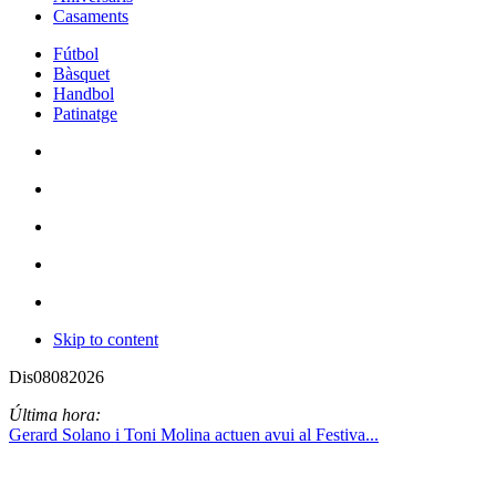
Casaments
Fútbol
Bàsquet
Handbol
Patinatge
Skip to content
Dis
08
08
2026
Última hora:
Gerard Solano i Toni Molina actuen avui al Festiva...