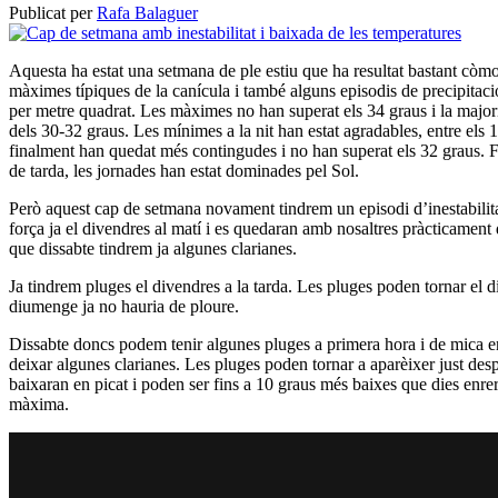
Publicat per
Rafa Balaguer
Aquesta ha estat una setmana de ple estiu que ha resultat bastant cò
màximes típiques de la canícula i també alguns episodis de precipitaci
per metre quadrat. Les màximes no han superat els 34 graus i la majoria
dels 30-32 graus. Les mínimes a la nit han estat agradables, entre els
finalment han quedat més contingudes i no han superat els 32 graus. F
de tarda, les jornades han estat dominades pel Sol.
Però aquest cap de setmana novament tindrem un episodi d’inestabilit
força ja el divendres al matí i es quedaran amb nosaltres pràcticament d
que dissabte tindrem ja algunes clarianes.
Ja tindrem pluges el divendres a la tarda. Les pluges poden tornar el d
diumenge ja no hauria de ploure.
Dissabte doncs podem tenir algunes pluges a primera hora i de mica en 
deixar algunes clarianes. Les pluges poden tornar a aparèixer just des
baixaran en picat i poden ser fins a 10 graus més baixes que dies enrer
màxima.