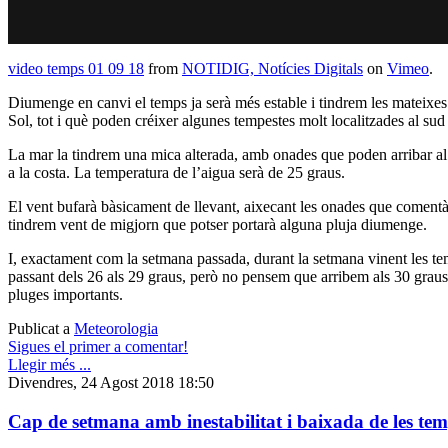
video temps 01 09 18
from
NOTIDIG, Notícies Digitals
on
Vimeo
.
Diumenge en canvi el temps ja serà més estable i tindrem les mateixes
Sol, tot i què poden créixer algunes tempestes molt localitzades al sud
La mar la tindrem una mica alterada, amb onades que poden arribar a
a la costa. La temperatura de l’aigua serà de 25 graus.
El vent bufarà bàsicament de llevant, aixecant les onades que comentà
tindrem vent de migjorn que potser portarà alguna pluja diumenge.
I, exactament com la setmana passada, durant la setmana vinent les te
passant dels 26 als 29 graus, però no pensem que arribem als 30 graus 
pluges importants.
Publicat a
Meteorologia
Sigues el primer a comentar!
Llegir més ...
Divendres, 24 Agost 2018 18:50
Cap de setmana amb inestabilitat i baixada de les te