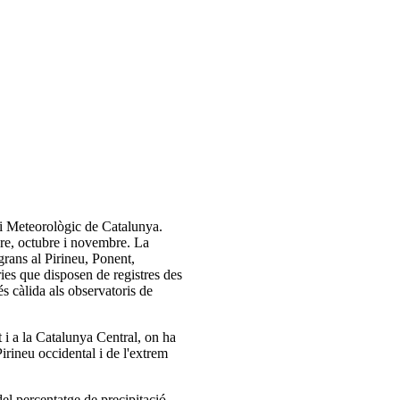
ei Meteorològic de Catalunya.
re, octubre i novembre. La
grans al Pirineu, Ponent,
ries que disposen de registres des
s càlida als observatoris de
t i a la Catalunya Central, on ha
irineu occidental i de l'extrem
del percentatge de precipitació