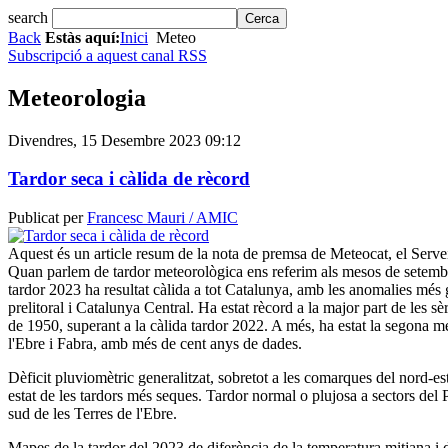
search
Back
Estàs aquí:
Inici
Meteo
Subscripció a aquest canal RSS
Meteorologia
Divendres, 15 Desembre 2023 09:12
Tardor seca i càlida de rècord
Publicat per
Francesc Mauri / AMIC
Aquest és un article resum de la nota de premsa de Meteocat, el Serv
Quan parlem de tardor meteorològica ens referim als mesos de setemb
tardor 2023 ha resultat càlida a tot Catalunya, amb les anomalies més 
prelitoral i Catalunya Central. Ha estat rècord a la major part de les sè
de 1950, superant a la càlida tardor 2022. A més, ha estat la segona mé
l'Ebre i Fabra, amb més de cent anys de dades.
Dèficit pluviomètric generalitzat, sobretot a les comarques del nord-es
estat de les tardors més seques. Tardor normal o plujosa a sectors del P
sud de les Terres de l'Ebre.
Mapes de la tardor del 2023 de diferència de la temperatura mitjana i 