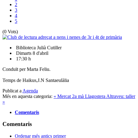
2
3
4
5
(0 Vots)
Biblioteca Julià Cutiller
Dimarts 8 d'abril
17:30 h
Conduït per Marta Feliu.
Temps de Haikus,J.N Santaeulàlia
Publicat a
Agenda
Més en aquesta categoria:
« Mercat 2a mà Llagostera
Altraveu: taller
»
Comentaris
Comentaris
Ordenar més antics primer