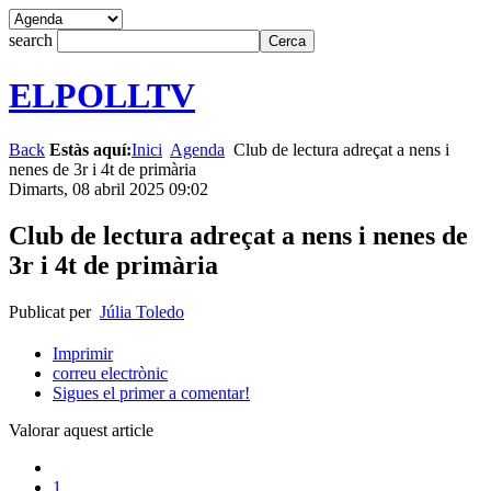
search
ELPOLLTV
Back
Estàs aquí:
Inici
Agenda
Club de lectura adreçat a nens i
nenes de 3r i 4t de primària
Dimarts, 08 abril 2025 09:02
Club de lectura adreçat a nens i nenes de
3r i 4t de primària
Publicat per
Júlia Toledo
Imprimir
correu electrònic
Sigues el primer a comentar!
Valorar aquest article
1