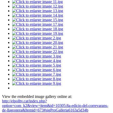
View the embedded image gallery online at:
http://elpolltv.cat/index.php?
option=com_k2&view=item&id=10305:8a-edicio-del-correvarans-
de-llagostera&Itemid=673#sigProGalleria6163a5d34b