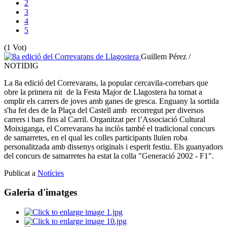
2
3
4
5
(1 Vot)
Guillem Pérez /
NOTIDIG
La 8a edició del Correvarans, la popular cercavila-correbars que
obre la primera nit de la Festa Major de Llagostera ha tornat a
omplir els carrers de joves amb ganes de gresca. Enguany la sortida
s'ha fet des de la Plaça del Castell amb recorregut per diversos
carrers i bars fins al Carril. Organitzat per l’Associació Cultural
Moixiganga, el Correvarans ha inclòs també el tradicional concurs
de samarretes, en el qual les colles participants lluïen roba
personalitzada amb dissenys originals i esperit festiu. Els guanyadors
del concurs de samarretes ha estat la colla "Generació 2002 - F1".
Publicat a
Notícies
Galeria d'imatges