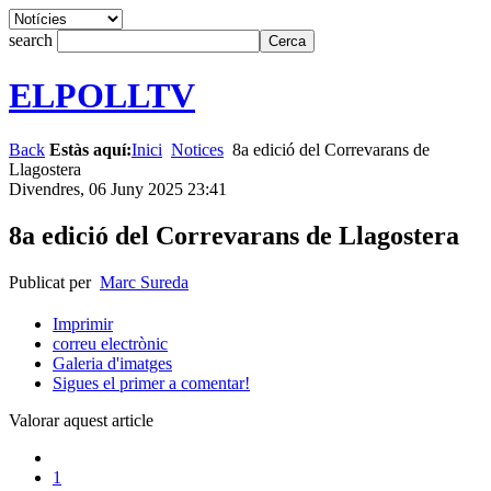
search
ELPOLLTV
Back
Estàs aquí:
Inici
Notices
8a edició del Correvarans de
Llagostera
Divendres, 06 Juny 2025 23:41
8a edició del Correvarans de Llagostera
Publicat per
Marc Sureda
Imprimir
correu electrònic
Galeria d'imatges
Sigues el primer a comentar!
Valorar aquest article
1