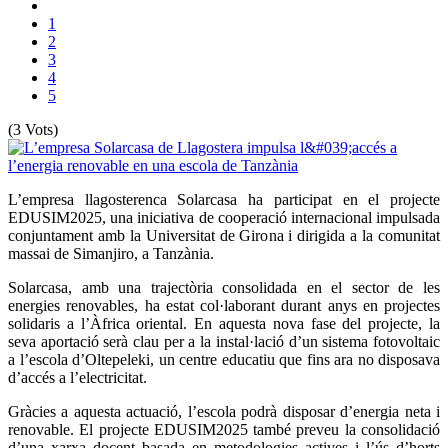
1
2
3
4
5
(3 Vots)
L’empresa llagosterenca Solarcasa ha participat en el projecte
EDUSIM2025, una iniciativa de cooperació internacional impulsada
conjuntament amb la Universitat de Girona i dirigida a la comunitat
massai de Simanjiro, a Tanzània.
Solarcasa, amb una trajectòria consolidada en el sector de les
energies renovables, ha estat col·laborant durant anys en projectes
solidaris a l’Àfrica oriental. En aquesta nova fase del projecte, la
seva aportació serà clau per a la instal·lació d’un sistema fotovoltaic
a l’escola d’Oltepeleki, un centre educatiu que fins ara no disposava
d’accés a l’electricitat.
Gràcies a aquesta actuació, l’escola podrà disposar d’energia neta i
renovable. El projecte EDUSIM2025 també preveu la consolidació
d’una xarxa docent basada en metodologies actives i l’ús d’horts