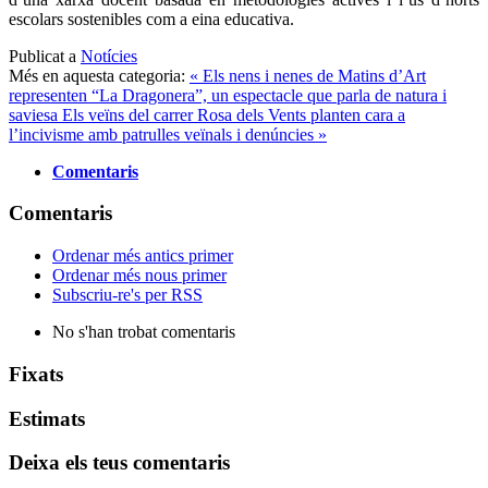
escolars sostenibles com a eina educativa.
Publicat a
Notícies
Més en aquesta categoria:
« Els nens i nenes de Matins d’Art
representen “La Dragonera”, un espectacle que parla de natura i
saviesa
Els veïns del carrer Rosa dels Vents planten cara a
l’incivisme amb patrulles veïnals i denúncies »
Comentaris
Comentaris
Ordenar més antics primer
Ordenar més nous primer
Subscriu-re's per RSS
No s'han trobat comentaris
Fixats
Estimats
Deixa els teus comentaris