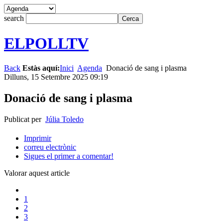
search
ELPOLLTV
Back
Estàs aquí:
Inici
Agenda
Donació de sang i plasma
Dilluns, 15 Setembre 2025 09:19
Donació de sang i plasma
Publicat per
Júlia Toledo
Imprimir
correu electrònic
Sigues el primer a comentar!
Valorar aquest article
1
2
3