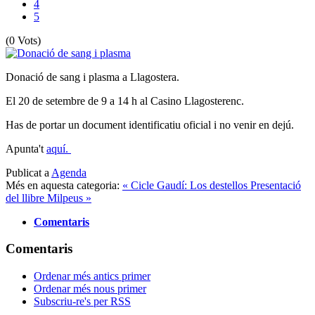
4
5
(0 Vots)
Donació de sang i plasma a Llagostera.
El 20 de setembre de 9 a 14 h al Casino Llagosterenc.
Has de portar un document identificatiu oficial i no venir en dejú.
Apunta't
aquí.
Publicat a
Agenda
Més en aquesta categoria:
« Cicle Gaudí: Los destellos
Presentació
del llibre Milpeus »
Comentaris
Comentaris
Ordenar més antics primer
Ordenar més nous primer
Subscriu-re's per RSS