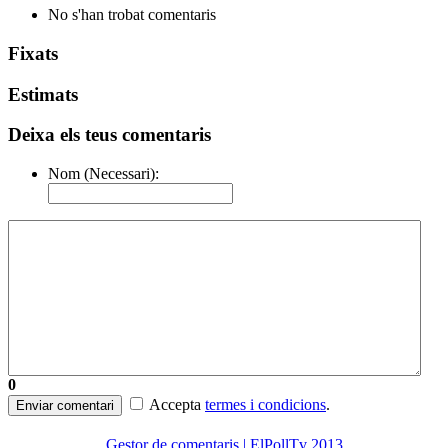
No s'han trobat comentaris
Fixats
Estimats
Deixa els teus comentaris
Nom (Necessari):
0
Accepta
termes i condicions
.
Enviar comentari
Gestor de comentaris | ElPollTv 2013