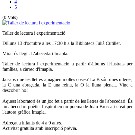
4
5
(0 Vots)
Taller de lectura i experimentació.
Dilluns 13 d'octubre a les 17:30 h a la Biblioteca Julià Cutiller.
Mirar és llegir. L'abecedari Imapla.
Taller de lectura i experimentació a partir d'àlbums il·lustrats per
famílies, a càrrec d'Imapla.
Ja saps que les lletres amaguen moltes coses? La B són unes ulleres,
la C una abraçada, la E una reina, la O la lluna plena... Vine a
descobrir-ho!
Aquest laboratori és un joc fet a partir de les lletres de l'abecedari. És
un abecedari poètic. Inspirat en un poema de Joan Brossa i creat per
l'autora gràfica Imapla.
Adreçat a infants de 4 a 9 anys.
Activitat gratuïta amb inscripció prèvia.