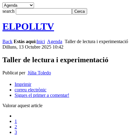
search
ELPOLLTV
Back
Estàs aquí:
Inici
Agenda
Taller de lectura i experimentació
Dilluns, 13 Octubre 2025 10:42
Taller de lectura i experimentació
Publicat per
Júlia Toledo
Imprimir
correu electrònic
Sigues el primer a comentar!
Valorar aquest article
1
2
3