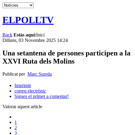
ELPOLLTV
Back
Estàs aquí:
Inici
Dilluns, 03 Novembre 2025 14:24
Una setantena de persones participen a la
XXVI Ruta dels Molins
Publicat per
Marc Sureda
Imprimir
correu electrònic
Sigues el primer a comentar!
Valorar aquest article
1
2
3