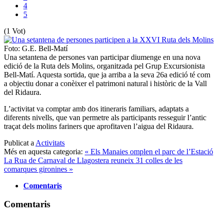
4
5
(1 Vot)
Foto: G.E. Bell-Matí
Una setantena de persones van participar diumenge en una nova
edició de la Ruta dels Molins, organitzada pel Grup Excursionista
Bell-Matí. Aquesta sortida, que ja arriba a la seva 26a edició té com
a objectiu donar a conèixer el patrimoni natural i històric de la Vall
del Ridaura.
L’activitat va comptar amb dos itineraris familiars, adaptats a
diferents nivells, que van permetre als participants resseguir l’antic
traçat dels molins fariners que aprofitaven l’aigua del Ridaura.
Publicat a
Activitats
Més en aquesta categoria:
« Els Manaies omplen el parc de l’Estació
La Rua de Carnaval de Llagostera reuneix 31 colles de les
comarques gironines »
Comentaris
Comentaris