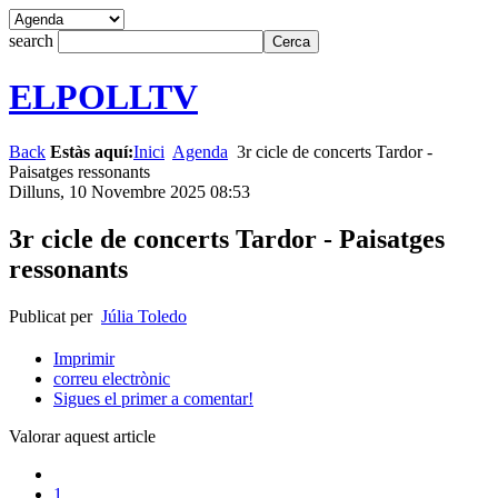
search
ELPOLLTV
Back
Estàs aquí:
Inici
Agenda
3r cicle de concerts Tardor -
Paisatges ressonants
Dilluns, 10 Novembre 2025 08:53
3r cicle de concerts Tardor - Paisatges
ressonants
Publicat per
Júlia Toledo
Imprimir
correu electrònic
Sigues el primer a comentar!
Valorar aquest article
1