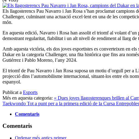
Els llagosterencs Pau Navarro i Jan Rosa s’han proclamat campions de
Challenger, culminant una actuació excel·lent en una de les competic
món.
En aquesta edició, Navarro i Rosa han assolit el triomf al volant d’u
demostrant regularitat, fiabilitat i un alt nivell de rendiment al llarg de t
Amb aquesta victòria, els dos joves esportistes es converteixen en els
Dakar en la categoria Challenger, una fita històrica que fins ara nomé
Gutiérrez i Pablo Moreno, l’any 2024.
El triomf de Pau Navarro i Jan Rosa suposa un motiu d’orgull per a Ll
projecció dins l’automobilisme internacional, situant-los entre els nom
espanyol.
Publicat a
Esports
Més en aquesta categoria:
« Dues joves llagosterenques brillen al Cam
Taekwondo
Tot a punt per a la primera edició de la Cursa Entrepoble
Comentaris
Comentaris
Ordenar més antics primer