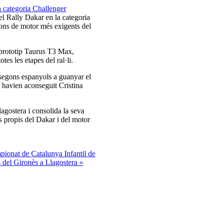
l Rally Dakar en la categoria
ions de motor més exigents del
n prototip Taurus T3 Max,
otes les etapes del ral·li.
 segons espanyols a guanyar el
s havien aconseguit Cristina
agostera i consolida la seva
s propis del Dakar i del motor
pionat de Catalunya Infantil de
s del Gironès a Llagostera »