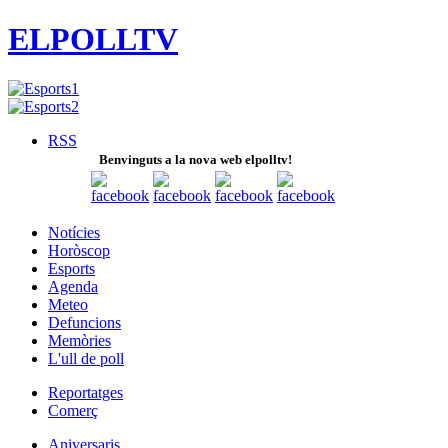
ELPOLLTV
RSS
Benvinguts a la nova web elpolltv!
Notícies
Horòscop
Esports
Agenda
Meteo
Defuncions
Memòries
L'ull de poll
Reportatges
Comerç
Aniversaris