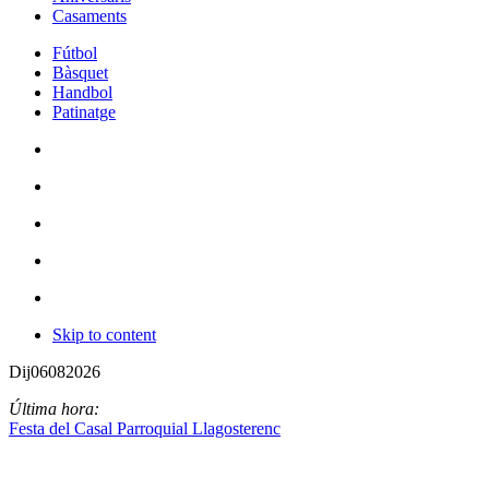
Casaments
Fútbol
Bàsquet
Handbol
Patinatge
Skip to content
Dij
06
08
2026
Última hora:
Festa del Casal Parroquial Llagosterenc