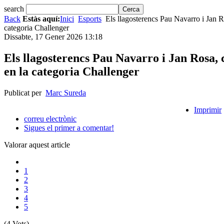
search
Back
Estàs aquí:
Inici
Esports
Els llagosterencs Pau Navarro i Jan 
categoria Challenger
Dissabte, 17 Gener 2026 13:18
Els llagosterencs Pau Navarro i Jan Rosa,
en la categoria Challenger
Publicat per
Marc Sureda
Imprimir
correu electrònic
Sigues el primer a comentar!
Valorar aquest article
1
2
3
4
5
(4 Vots)