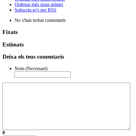
Ordenar més nous primer
Subscriu-re's per RSS
No s'han trobat comentaris
Fixats
Estimats
Deixa els teus comentaris
Nom (Necessari):
0