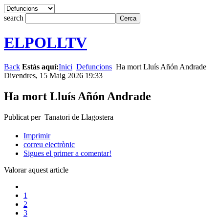
search
ELPOLLTV
Back
Estàs aquí:
Inici
Defuncions
Ha mort Lluís Añón Andrade
Divendres, 15 Maig 2026 19:33
Ha mort Lluís Añón Andrade
Publicat per Tanatori de Llagostera
Imprimir
correu electrònic
Sigues el primer a comentar!
Valorar aquest article
1
2
3