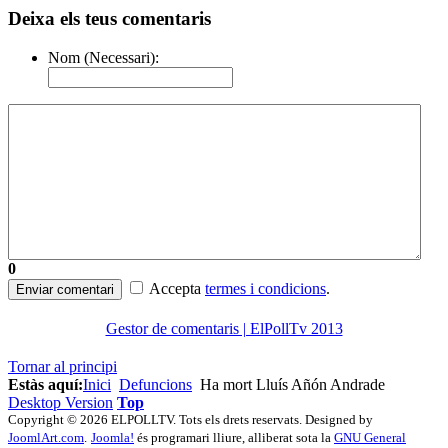
Deixa els teus comentaris
Nom (Necessari):
0
Accepta
termes i condicions
.
Enviar comentari
Gestor de comentaris | ElPollTv 2013
Tornar al principi
Estàs aquí:
Inici
Defuncions
Ha mort Lluís Añón Andrade
Desktop Version
Top
Copyright © 2026 ELPOLLTV. Tots els drets reservats. Designed by
JoomlArt.com
.
Joomla!
és programari lliure, alliberat sota la
GNU General