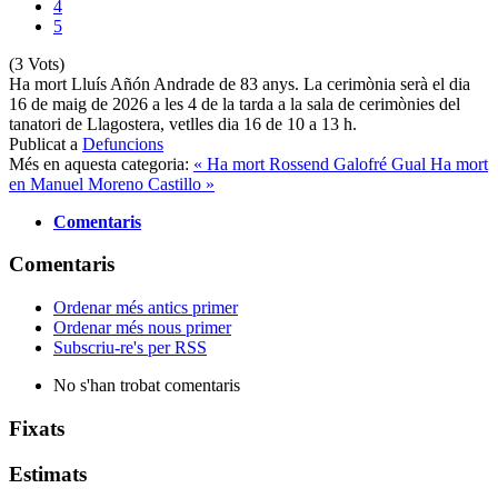
4
5
(3 Vots)
Ha mort Lluís Añón Andrade de 83 anys. La cerimònia serà el dia
16 de maig de 2026 a les 4 de la tarda a la sala de cerimònies del
tanatori de Llagostera, vetlles dia 16 de 10 a 13 h.
Publicat a
Defuncions
Més en aquesta categoria:
« Ha mort Rossend Galofré Gual
Ha mort
en Manuel Moreno Castillo »
Comentaris
Comentaris
Ordenar més antics primer
Ordenar més nous primer
Subscriu-re's per RSS
No s'han trobat comentaris
Fixats
Estimats