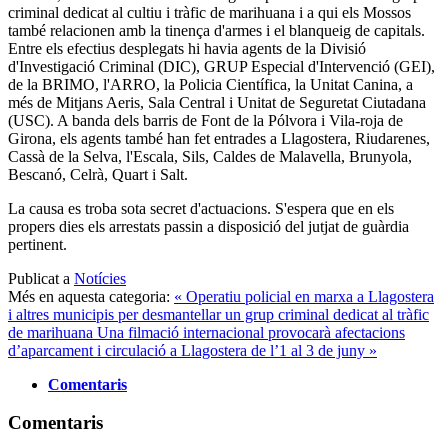
criminal dedicat al cultiu i tràfic de marihuana i a qui els Mossos
també relacionen amb la tinença d'armes i el blanqueig de capitals.
Entre els efectius desplegats hi havia agents de la Divisió
d'Investigació Criminal (DIC), GRUP Especial d'Intervenció (GEI),
de la BRIMO, l'ARRO, la Policia Científica, la Unitat Canina, a
més de Mitjans Aeris, Sala Central i Unitat de Seguretat Ciutadana
(USC). A banda dels barris de Font de la Pólvora i Vila-roja de
Girona, els agents també han fet entrades a Llagostera, Riudarenes,
Cassà de la Selva, l'Escala, Sils, Caldes de Malavella, Brunyola,
Bescanó, Celrà, Quart i Salt.
La causa es troba sota secret d'actuacions. S'espera que en els
propers dies els arrestats passin a disposició del jutjat de guàrdia
pertinent.
Publicat a
Notícies
Més en aquesta categoria:
« Operatiu policial en marxa a Llagostera
i altres municipis per desmantellar un grup criminal dedicat al tràfic
de marihuana
Una filmació internacional provocarà afectacions
d’aparcament i circulació a Llagostera de l’1 al 3 de juny »
Comentaris
Comentaris