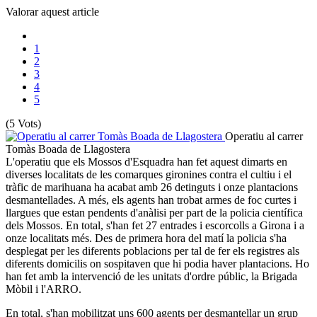
Valorar aquest article
1
2
3
4
5
(5 Vots)
Operatiu al carrer
Tomàs Boada de Llagostera
L'operatiu que els Mossos d'Esquadra han fet aquest dimarts en
diverses localitats de les comarques gironines contra el cultiu i el
tràfic de marihuana ha acabat amb 26 detinguts i onze plantacions
desmantellades. A més, els agents han trobat armes de foc curtes i
llargues que estan pendents d'anàlisi per part de la policia científica
dels Mossos. En total, s'han fet 27 entrades i escorcolls a Girona i a
onze localitats més. Des de primera hora del matí la policia s'ha
desplegat per les diferents poblacions per tal de fer els registres als
diferents domicilis on sospitaven que hi podia haver plantacions. Ho
han fet amb la intervenció de les unitats d'ordre públic, la Brigada
Mòbil i l'ARRO.
En total, s'han mobilitzat uns 600 agents per desmantellar un grup