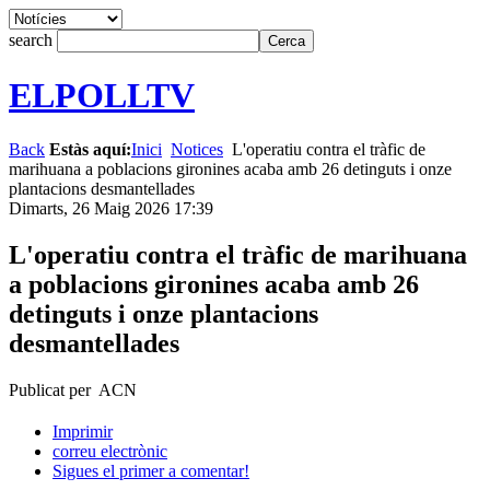
search
ELPOLLTV
Back
Estàs aquí:
Inici
Notices
L'operatiu contra el tràfic de
marihuana a poblacions gironines acaba amb 26 detinguts i onze
plantacions desmantellades
Dimarts, 26 Maig 2026 17:39
L'operatiu contra el tràfic de marihuana
a poblacions gironines acaba amb 26
detinguts i onze plantacions
desmantellades
Publicat per ACN
Imprimir
correu electrònic
Sigues el primer a comentar!