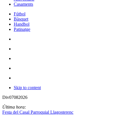
Casaments
Fútbol
Bàsquet
Handbol
Patinatge
Skip to content
Div
07
08
2026
Última hora:
Festa del Casal Parroquial Llagosterenc