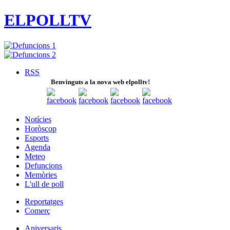
ELPOLLTV
RSS
Benvinguts a la nova web elpolltv!
Notícies
Horòscop
Esports
Agenda
Meteo
Defuncions
Memòries
L'ull de poll
Reportatges
Comerç
Aniversaris