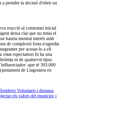
 a prendre la decisió d'obrir un
eva reacció al comentari inicial
'agent deixa clar que no tenia el
que hauria mostrat interès amb
ona de complexió forta n'agredia
nstagramer per acusar-lo a ell
u estat espectadors hi ha una
eràstia ni de qualsevol tipus
l'influenciador -que té 393.000
'Ajuntament de Llagostera en
s Bombers Voluntaris i demana
ectar els valors del municipi »