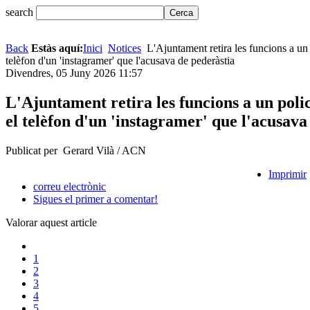
search
Back
Estàs aquí:
Inici
Notices
L'Ajuntament retira les funcions a un 
telèfon d'un 'instagramer' que l'acusava de pederàstia
Divendres, 05 Juny 2026 11:57
L'Ajuntament retira les funcions a un polic
el telèfon d'un 'instagramer' que l'acusava
Publicat per Gerard Vilà / ACN
Imprimir
correu electrònic
Sigues el primer a comentar!
Valorar aquest article
1
2
3
4
5