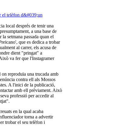
ia local després de tenir una
, presumptament, a una base de
ir la setmana passada quan el
reicano', que es dedica a trobar
ualment al carrer, els acusa de
pondre dient "pringat" a
 Això va fer que l'Instagramer
ial on reproduïa una trucada amb
denúncia contra ell als Mossos
s. A l'inici de la publicació,
contactar amb ell prèviament. Això
 seva professió per accedir al
tjat".
creuats en la qual acaba
nfluenciador torna a advertir
r trobar el seu telèfon i