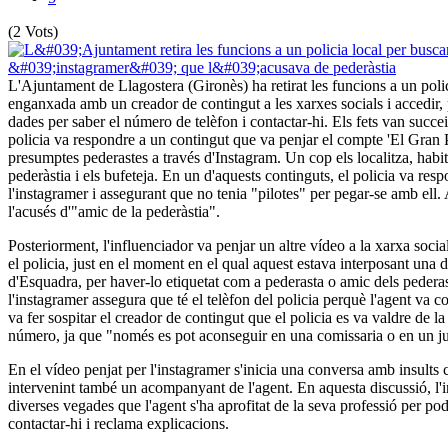
(2 Vots)
L'Ajuntament de Llagostera (Gironès) ha retirat les funcions a un polic
enganxada amb un creador de contingut a les xarxes socials i accedir
dades per saber el número de telèfon i contactar-hi. Els fets van succe
policia va respondre a un contingut que va penjar el compte 'El Gran P
presumptes pederastes a través d'Instagram. Un cop els localitza, habit
pederàstia i els bufeteja. En un d'aquests continguts, el policia va res
l'instagramer i assegurant que no tenia "pilotes" per pegar-se amb ell.
l'acusés d'"amic de la pederàstia".
Posteriorment, l'influenciador va penjar un altre vídeo a la xarxa soc
el policia, just en el moment en el qual aquest estava interposant una 
d'Esquadra, per haver-lo etiquetat com a pederasta o amic dels pederaste
l'instagramer assegura que té el telèfon del policia perquè l'agent va 
va fer sospitar el creador de contingut que el policia es va valdre de la
número, ja que "només es pot aconseguir en una comissaria o en un ju
En el vídeo penjat per l'instagramer s'inicia una conversa amb insults 
intervenint també un acompanyant de l'agent. En aquesta discussió, l'i
diverses vegades que l'agent s'ha aprofitat de la seva professió per pode
contactar-hi i reclama explicacions.