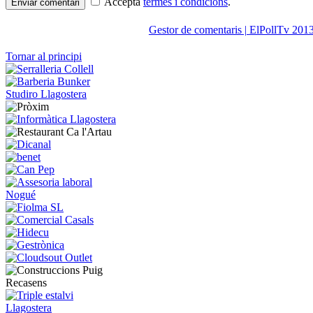
Accepta
termes i condicions
.
Enviar comentari
Gestor de comentaris | ElPollTv 201
Tornar al principi