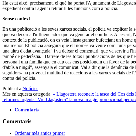
Ha estat això, precisament, el què ha portat l'Ajuntament de Llagostera
expedient contra l'agent i retirar-li les funcions com a policia.
Sense context
En una publicació a les seves xarxes socials, el policia va explicar la s
que va deixar a l'influenciador que va generar el conflicte. A l'escrit, l
context de la publicació, on es veia l'instagramer bufetejant un home 
una menor. El policia assegura que ell només va veure com "una pers
una altra d'edat avançada" i va deixar el comentari, que va servir a l'i
també de pederàstia. "Darrere de les fotos i publicacions de les que he
persona i una família que en cap cas ens posicionem en favor de la ped
d'abús a ningú", assenyala el comunicat. Val a dir que la denúncia de 
seguidors- ha provocat multitud de reaccions a les xarxes socials de l
contra del policia.
Publicat a
Notícies
Més en aquesta categoria:
« Llagostera reconeix la tasca del Cos del
reformes urgents
“Viu Llagostera” la nova imatge promocional per proj
Comentaris
Comentaris
Ordenar més antics primer