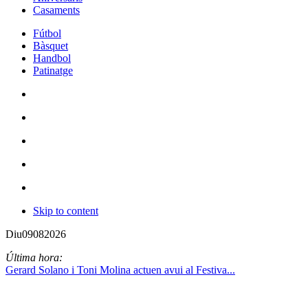
Casaments
Fútbol
Bàsquet
Handbol
Patinatge
Skip to content
Diu
09
08
2026
Última hora:
Gerard Solano i Toni Molina actuen avui al Festiva...