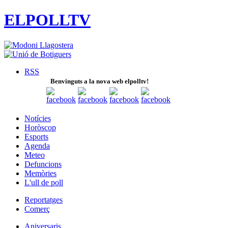
ELPOLLTV
RSS
Benvinguts a la nova web elpolltv!
Notícies
Horòscop
Esports
Agenda
Meteo
Defuncions
Memòries
L'ull de poll
Reportatges
Comerç
Aniversaris