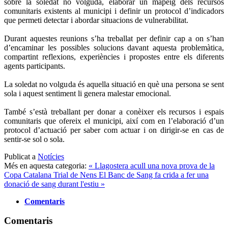
sobre la soledat no volguda, elaborar un mapeig dels recursos
comunitaris existents al municipi i definir un protocol d’indicadors
que permeti detectar i abordar situacions de vulnerabilitat.
Durant aquestes reunions s’ha treballat per definir cap a on s’han
d’encaminar les possibles solucions davant aquesta problemàtica,
compartint reflexions, experiències i propostes entre els diferents
agents participants.
La soledat no volguda és aquella situació en què una persona se sent
sola i aquest sentiment li genera malestar emocional.
També s’està treballant per donar a conèixer els recursos i espais
comunitaris que ofereix el municipi, així com en l’elaboració d’un
protocol d’actuació per saber com actuar i on dirigir-se en cas de
sentir-se sol o sola.
Publicat a
Notícies
Més en aquesta categoria:
« Llagostera acull una nova prova de la
Copa Catalana Trial de Nens
El Banc de Sang fa crida a fer una
donació de sang durant l'estiu »
Comentaris
Comentaris