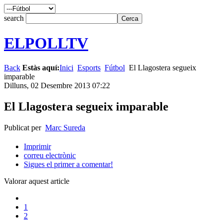
search
ELPOLLTV
Back
Estàs aquí:
Inici
Esports
Fútbol
El Llagostera segueix
imparable
Dilluns, 02 Desembre 2013 07:22
El Llagostera segueix imparable
Publicat per
Marc Sureda
Imprimir
correu electrònic
Sigues el primer a comentar!
Valorar aquest article
1
2