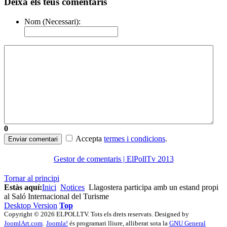
Deixa els teus comentaris
Nom (Necessari):
0
Accepta
termes i condicions
.
Enviar comentari
Gestor de comentaris | ElPollTv 2013
Tornar al principi
Estàs aquí:
Inici
Notices
Llagostera participa amb un estand propi
al Saló Internacional del Turisme
Desktop Version
Top
Copyright © 2026 ELPOLLTV. Tots els drets reservats. Designed by
JoomlArt.com
.
Joomla!
és programari lliure, alliberat sota la
GNU General