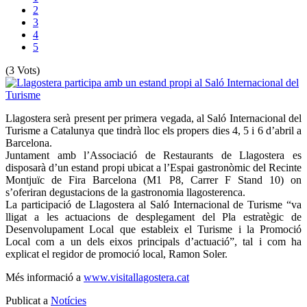
2
3
4
5
(3 Vots)
Llagostera serà present per primera vegada, al Saló Internacional del
Turisme a Catalunya que tindrà lloc els propers dies 4, 5 i 6 d’abril a
Barcelona.
Juntament amb l’Associació de Restaurants de Llagostera es
disposarà d’un estand propi ubicat a l’Espai gastronòmic del Recinte
Montjuïc de Fira Barcelona (M1 P8, Carrer F Stand 10) on
s’oferiran degustacions de la gastronomia llagosterenca.
La participació de Llagostera al Saló Internacional de Turisme “va
lligat a les actuacions de desplegament del Pla estratègic de
Desenvolupament Local que estableix el Turisme i la Promoció
Local com a un dels eixos principals d’actuació”, tal i com ha
explicat el regidor de promoció local, Ramon Soler.
Més informació a
www.visitallagostera.cat
Publicat a
Notícies