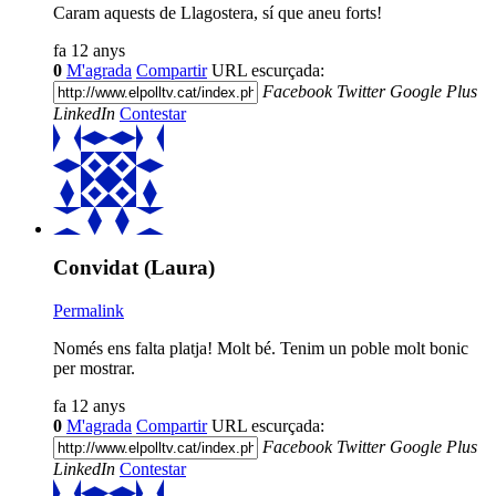
Caram aquests de Llagostera, sí que aneu forts!
fa 12 anys
0
M'agrada
Compartir
URL escurçada:
Facebook
Twitter
Google Plus
LinkedIn
Contestar
Convidat (Laura)
Permalink
Només ens falta platja! Molt bé. Tenim un poble molt bonic
per mostrar.
fa 12 anys
0
M'agrada
Compartir
URL escurçada:
Facebook
Twitter
Google Plus
LinkedIn
Contestar