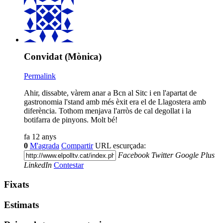
Convidat (Mònica)
Permalink
Ahir, dissabte, vàrem anar a Bcn al Sitc i en l'apartat de
gastronomia l'stand amb més èxit era el de Llagostera amb
diferència. Tothom menjava l'arròs de cal degollat i la
botifarra de pinyons. Molt bé!
fa 12 anys
0
M'agrada
Compartir
URL escurçada:
Facebook
Twitter
Google Plus
LinkedIn
Contestar
Fixats
Estimats