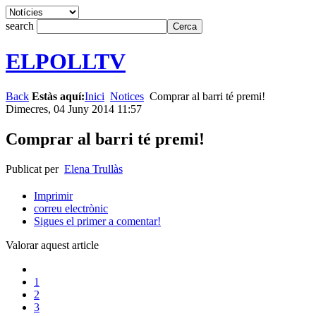
search
ELPOLLTV
Back
Estàs aquí:
Inici
Notices
Comprar al barri té premi!
Dimecres, 04 Juny 2014 11:57
Comprar al barri té premi!
Publicat per
Elena Trullàs
Imprimir
correu electrònic
Sigues el primer a comentar!
Valorar aquest article
1
2
3