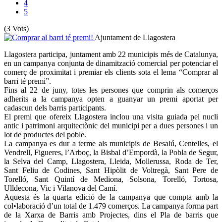
4
5
(3 Vots)
Ajuntament de Llagostera
Llagostera participa, juntament amb 22 municipis més de Catalunya,
en un campanya conjunta de dinamització comercial per potenciar el
comerç de proximitat i premiar els clients sota el lema “Comprar al
barri té premi”.
Fins al 22 de juny, totes les persones que comprin als comerços
adherits a la campanya opten a guanyar un premi aportat per
cadascun dels barris participants.
El premi que ofereix Llagostera inclou una visita guiada pel nucli
antic i patrimoni arquitectònic del municipi per a dues persones i un
lot de productes del poble.
La campanya es dur a terme als municipis de Besalú, Centelles, el
Vendrell, Figueres, l’Arboç, la Bisbal d’Empordà, la Pobla de Segur,
la Selva del Camp, Llagostera, Lleida, Mollerussa, Roda de Ter,
Sant Feliu de Codines, Sant Hipòlit de Voltregà, Sant Pere de
Torelló, Sant Quintí de Mediona, Solsona, Torelló, Tortosa,
Ulldecona, Vic i Vilanova del Camí.
Aquesta és la quarta edició de la campanya que compta amb la
col•laboració d’un total de 1.479 comerços. La campanya forma part
de la Xarxa de Barris amb Projectes, dins el Pla de barris que