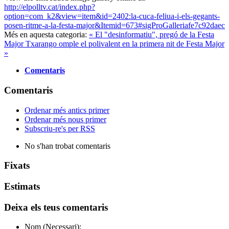
http://elpolltv.cat/index.php?
option=com_k2&view=item&id=2402:la-cuca-feliua-i-els-gegants-
posen-ritme-a-la-festa-major&Itemid=673#sigProGalleriafe7c92daec
Més en aquesta categoria:
« El "desinformatiu", pregó de la Festa
Major
Txarango omple el polivalent en la primera nit de Festa Major
»
Comentaris
Comentaris
Ordenar més antics primer
Ordenar més nous primer
Subscriu-re's per RSS
No s'han trobat comentaris
Fixats
Estimats
Deixa els teus comentaris
Nom (Necessari):