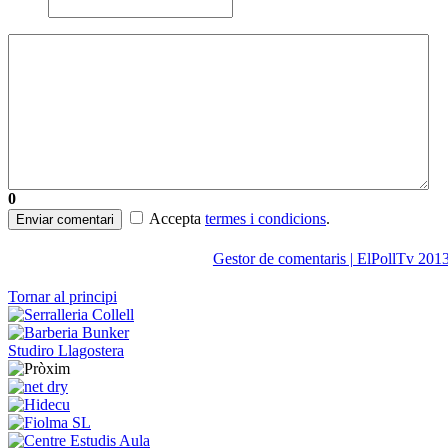
0
Accepta
termes i condicions
.
Enviar comentari
Gestor de comentaris | ElPollTv 201
Tornar al principi