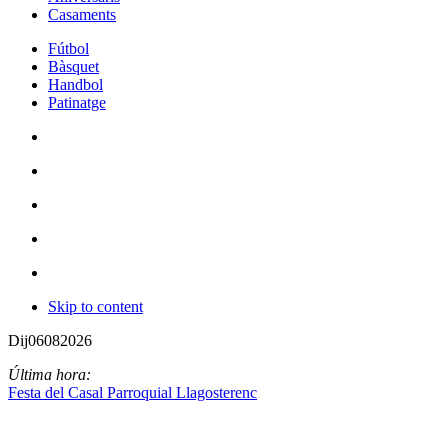
Casaments
Fútbol
Bàsquet
Handbol
Patinatge
Skip to content
Dij
06
08
2026
Última hora:
Festa del Casal Parroquial Llagosterenc