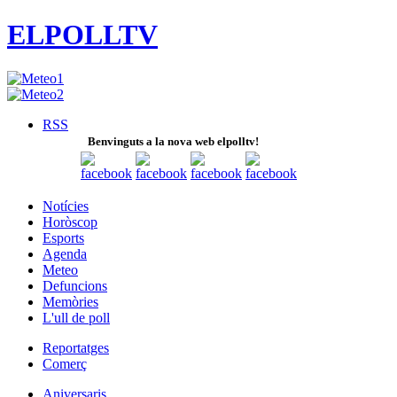
ELPOLLTV
RSS
Benvinguts a la nova web elpolltv!
Notícies
Horòscop
Esports
Agenda
Meteo
Defuncions
Memòries
L'ull de poll
Reportatges
Comerç
Aniversaris