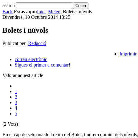
search
Back
Estàs aquí:
Inici
Meteo
Bolets i núvols
Divendres, 10 Octubre 2014 13:25
Bolets i núvols
Publicat per
Redacció
Imprimir
correu electrònic
Sigues el primer a comentar!
Valorar aquest article
1
2
3
4
5
(2 Vots)
En el cap de setmana de la Fira del Bolet, tindrem domini dels núvol