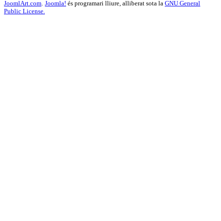
JoomlArt.com
.
Joomla!
és programari lliure, alliberat sota la
GNU General
Public License.