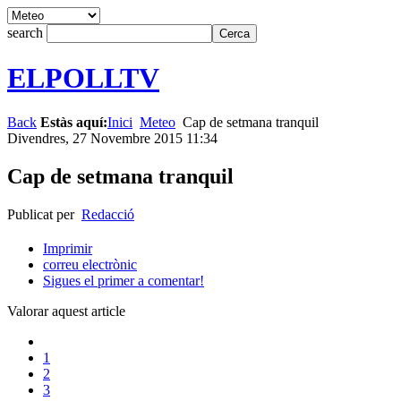
search
ELPOLLTV
Back
Estàs aquí:
Inici
Meteo
Cap de setmana tranquil
Divendres, 27 Novembre 2015 11:34
Cap de setmana tranquil
Publicat per
Redacció
Imprimir
correu electrònic
Sigues el primer a comentar!
Valorar aquest article
1
2
3