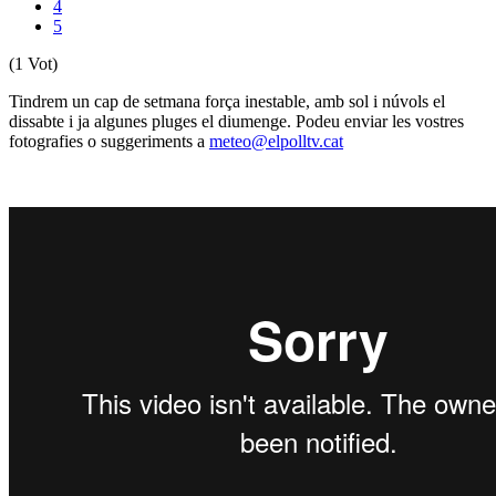
4
5
(1 Vot)
Tindrem un cap de setmana força inestable, amb sol i núvols el
dissabte i ja algunes pluges el diumenge. Podeu enviar les vostres
fotografies o suggeriments a
meteo@elpolltv.cat