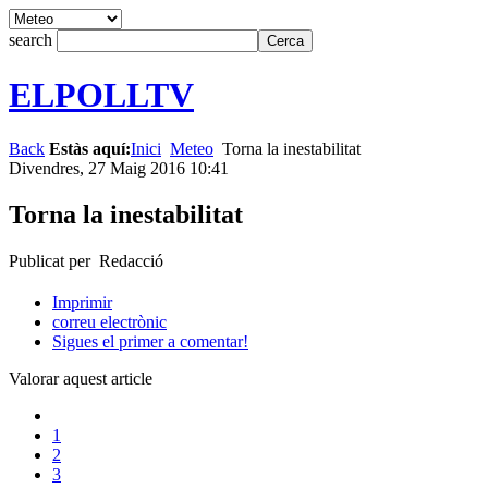
search
ELPOLLTV
Back
Estàs aquí:
Inici
Meteo
Torna la inestabilitat
Divendres, 27 Maig 2016 10:41
Torna la inestabilitat
Publicat per Redacció
Imprimir
correu electrònic
Sigues el primer a comentar!
Valorar aquest article
1
2
3