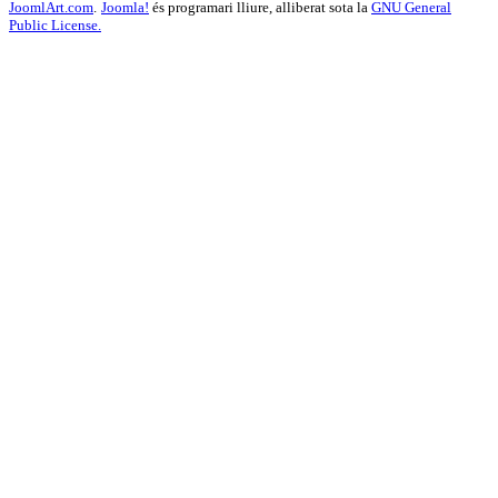
JoomlArt.com
.
Joomla!
és programari lliure, alliberat sota la
GNU General
Public License.