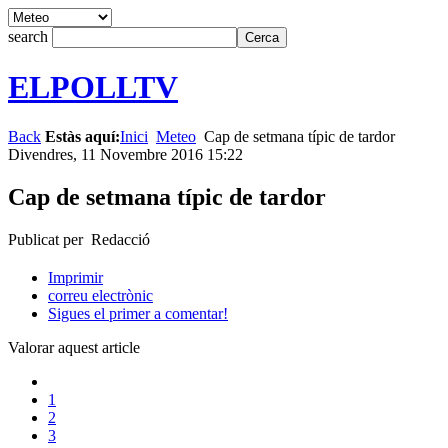
search
ELPOLLTV
Back
Estàs aquí:
Inici
Meteo
Cap de setmana típic de tardor
Divendres, 11 Novembre 2016 15:22
Cap de setmana típic de tardor
Publicat per Redacció
Imprimir
correu electrònic
Sigues el primer a comentar!
Valorar aquest article
1
2
3