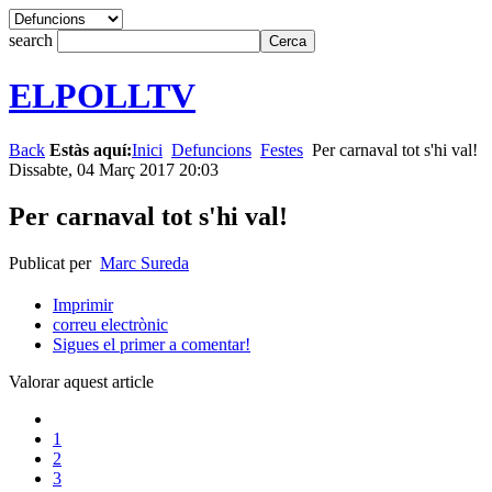
search
ELPOLLTV
Back
Estàs aquí:
Inici
Defuncions
Festes
Per carnaval tot s'hi val!
Dissabte, 04 Març 2017 20:03
Per carnaval tot s'hi val!
Publicat per
Marc Sureda
Imprimir
correu electrònic
Sigues el primer a comentar!
Valorar aquest article
1
2
3