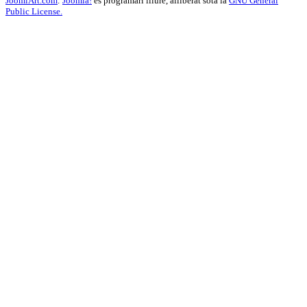
JoomlArt.com
.
Joomla!
és programari lliure, alliberat sota la
GNU General
Public License.