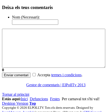
Deixa els teus comentaris
Nom (Necessari):
0
Accepta
termes i condicions
.
Enviar comentari
Gestor de comentaris | ElPollTv 2013
Tornar al principi
Estàs aquí:
Inici
Defuncions
Festes
Per carnaval tot s'hi val!
Desktop Version
Top
Copyright © 2026 ELPOLLTV. Tots els drets reservats. Designed by