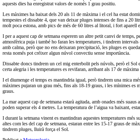
aquests dies ha enregistrat valors de només 1 grau positiu.
Les màximes ha baixat dels 20 als 11 de màxima i el cel ha estat domin
tempestes el dissabte 4, que van deixar pluges intenses de fins a 20 li
molt poca estona, amb pics de més de 60 litres al litoral, i fort aparell e
I per a aquest cap de setmana esperem un altre petit canvi de temps, pe
atmosfèrica puja i també ho faran les temperatures, i tindrem intervals
amb calma, però que no ens deixaran precipitació, les pluges es quedar
resta només pot créixer algun núvol convectiu sense importància.
Dissabte doncs tindrem un cel mig enterbolit pels núvols, però el Sol
certa alegria i les temperatures es revifaran, arribant als 17 de màxima
I el diumenge el temps es mantindria igual, però tindrem una mica més
màximes pujaran un grau més, fins als 18-19 graus, i les mínimes es ma
graus.
La mar aquest cap de setmana estarà agitada, amb onades més suaus a 
poden superar els 4 metres. La temperatura de l’aigua va baixant, estar
I durant la setmana vinent es mantindran aquestes temperatures més su
altes com les del cap de setmana, estaran entre les 15-17 graus de màx
tindrem pluges, lluirà força el Sol.
Publicat a
Meteorologia