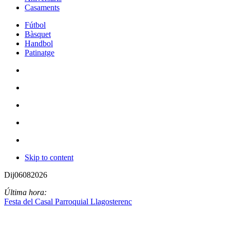
Casaments
Fútbol
Bàsquet
Handbol
Patinatge
Skip to content
Dij
06
08
2026
Última hora:
Festa del Casal Parroquial Llagosterenc