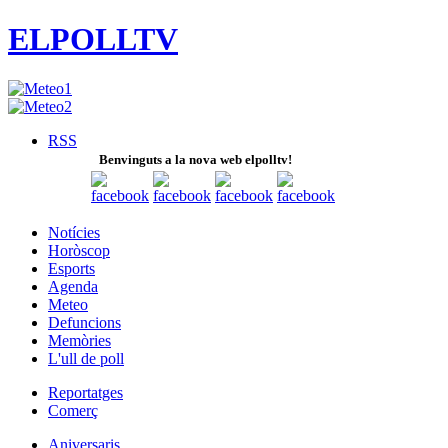
ELPOLLTV
RSS
Benvinguts a la nova web elpolltv!
Notícies
Horòscop
Esports
Agenda
Meteo
Defuncions
Memòries
L'ull de poll
Reportatges
Comerç
Aniversaris