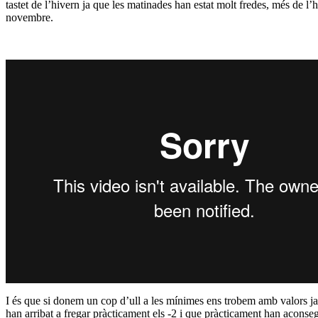
tastet de l’hivern ja que les matinades han estat molt fredes, més de l’h
novembre.
I és que si donem un cop d’ull a les mínimes ens trobem amb valors ja 
han arribat a fregar pràcticament els -2 i que pràcticament han aconseg