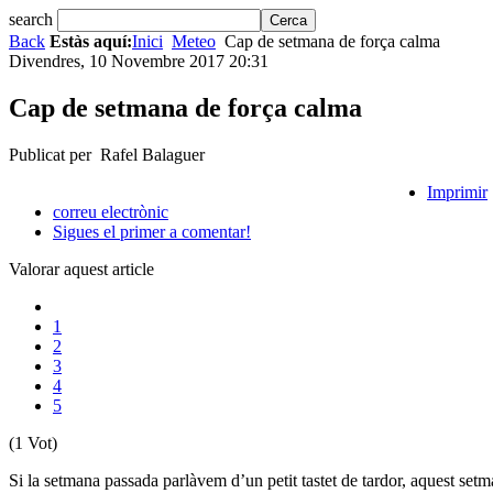
search
Back
Estàs aquí:
Inici
Meteo
Cap de setmana de força calma
Divendres, 10 Novembre 2017 20:31
Cap de setmana de força calma
Publicat per Rafel Balaguer
Imprimir
correu electrònic
Sigues el primer a comentar!
Valorar aquest article
1
2
3
4
5
(1 Vot)
Si la setmana passada parlàvem d’un petit tastet de tardor, aquest set