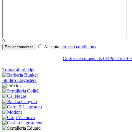
0
Accepta
termes i condicions
.
Enviar comentari
Gestor de comentaris | ElPollTv 201
Tornar al principi