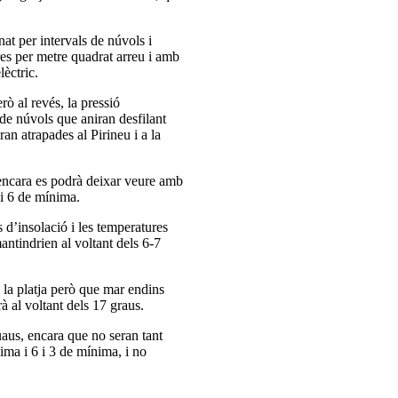
at per intervals de núvols i
tres per metre quadrat arreu i amb
lèctric.
rò al revés, la pressió
 de núvols que aniran desfilant
an atrapades al Pirineu i a la
 encara es podrà deixar veure amb
 i 6 de mínima.
 d’insolació i les temperatures
ntindrien al voltant dels 6-7
la platja però que mar endins
à al voltant dels 17 graus.
aus, encara que no seran tant
ima i 6 i 3 de mínima, i no