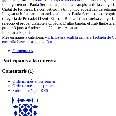
La llagosterenca Paula Serrat s’ha proclamat campiona de la categor
Ciutat de Figueres. La competició ha tingut lloc aquest cap de setm
Llagostera hi ha participat amb 4 alumnes. Paula Serrat ha aconseguit l’
categoria de Precadet i Denis Stamate Bronze en la mateixa categoria.
selecció el proper dissabte a Croàcia. D'altra banda, el club llagosteren
proper 8 juny a Andorra i el 22 juny a Alcanar.
Publicat a
Esports
Més en aquesta categoria:
« Llagostera acull la primera Trobada de C
encarrila l’ascens a segona B »
Comentaris
Participants a la conversa
Comentaris (
1
)
Ordenar més antics primer
Ordenar més nous primer
Subscriu-re's per RSS