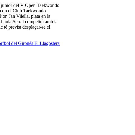
ia junior del V Open Taekwondo
ana on el Club Taekwondo
or, Jan Vilella, plata en la
 Paula Serrat competirà amb la
c té previst desplaçar-se el
orfbol del Gironès
El Llagostera