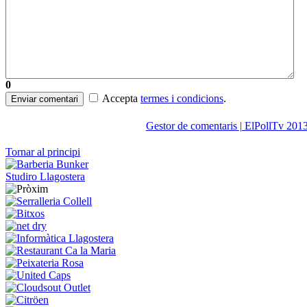
0
Accepta
termes i condicions
.
Enviar comentari
Gestor de comentaris | ElPollTv 201
Tornar al principi