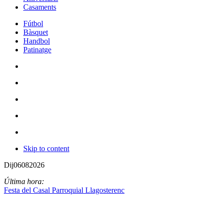
Casaments
Fútbol
Bàsquet
Handbol
Patinatge
Skip to content
Dij
06
08
2026
Última hora:
Festa del Casal Parroquial Llagosterenc