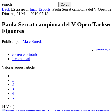
search
Back
Estàs aquí:
Inici
Esports
Paula Serrat campiona del V Open T
Dimarts, 21 Maig 2019 07:18
Paula Serrat campiona del V Open Taekwo
Figueres
Publicat per
Marc Sureda
Imprimir
correu electrònic
1
comentari
Valorar aquest article
1
2
3
4
5
(4 Vots)