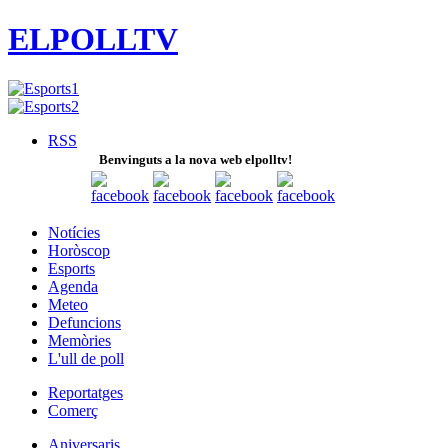
ELPOLLTV
RSS
Benvinguts a la nova web elpolltv!
Notícies
Horòscop
Esports
Agenda
Meteo
Defuncions
Memòries
L'ull de poll
Reportatges
Comerç
Aniversaris