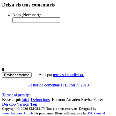
Deixa els teus comentaris
Nom (Necessari):
0
Accepta
termes i condicions
.
Enviar comentari
Gestor de comentaris | ElPollTv 2013
Tornar al principi
Estàs aquí:
Inici
Defuncions
Ha mort Amadeu Rovira Ferrer
Desktop Version
Top
Copyright © 2026 ELPOLLTV. Tots els drets reservats. Designed by
JoomlArt.com
.
Joomla!
és programari lliure, alliberat sota la
GNU General