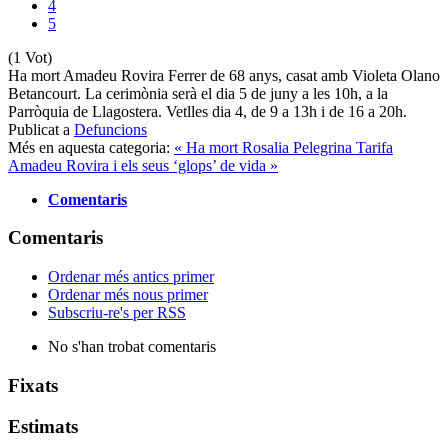
4
5
(1 Vot)
Ha mort Amadeu Rovira Ferrer de 68 anys, casat amb Violeta Olano
Betancourt. La cerimònia serà el dia 5 de juny a les 10h, a la
Parròquia de Llagostera. Vetlles dia 4, de 9 a 13h i de 16 a 20h.
Publicat a
Defuncions
Més en aquesta categoria:
« Ha mort Rosalia Pelegrina Tarifa
Amadeu Rovira i els seus ‘glops’ de vida »
Comentaris
Comentaris
Ordenar més antics primer
Ordenar més nous primer
Subscriu-re's per RSS
No s'han trobat comentaris
Fixats
Estimats