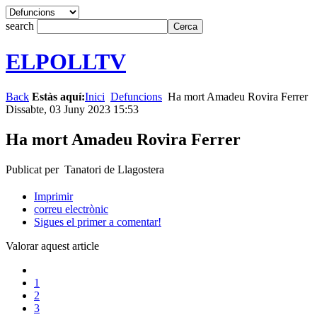
search
ELPOLLTV
Back
Estàs aquí:
Inici
Defuncions
Ha mort Amadeu Rovira Ferrer
Dissabte, 03 Juny 2023 15:53
Ha mort Amadeu Rovira Ferrer
Publicat per Tanatori de Llagostera
Imprimir
correu electrònic
Sigues el primer a comentar!
Valorar aquest article
1
2
3