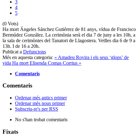
3
4
5
(0 Vots)
Ha mort Ángeles Sánchez Gutiérrez de 81 anys, vídua de Francisco
Bermúdez González. La cerimònia serà el dia 7 de juny a les 10h, a
la sala de cerimònies del Tanatori de Llagostera. Vetlles dia 6 de 9 a
13h. I de 16 a 20h.
Publicat a
Defuncions
Més en aquesta categoria:
« Amadeu Rovira i els seus ‘glops’ de
vida
Ha mort Elisenda Comas Corrius »
Comentaris
Comentaris
Ordenar més antics primer
Ordenar més nous primer
Subscriu-re's per RSS
No s'han trobat comentaris
Fixats