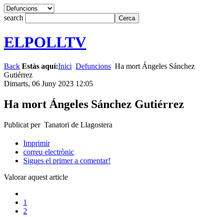
search
ELPOLLTV
Back
Estàs aquí:
Inici
Defuncions
Ha mort Ángeles Sánchez
Gutiérrez
Dimarts, 06 Juny 2023 12:05
Ha mort Ángeles Sánchez Gutiérrez
Publicat per Tanatori de Llagostera
Imprimir
correu electrònic
Sigues el primer a comentar!
Valorar aquest article
1
2