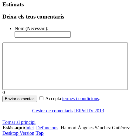
Estimats
Deixa els teus comentaris
Nom (Necessari):
0
Accepta
termes i condicions
.
Enviar comentari
Gestor de comentaris | ElPollTv 2013
Tornar al principi
Estàs aquí:
Inici
Defuncions
Ha mort Ángeles Sánchez Gutiérrez
Desktop Version
Top