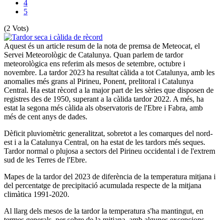
4
5
(2 Vots)
Aquest és un article resum de la nota de premsa de Meteocat, el
Servei Meteorològic de Catalunya. Quan parlem de tardor
meteorològica ens referim als mesos de setembre, octubre i
novembre. La tardor 2023 ha resultat càlida a tot Catalunya, amb les
anomalies més grans al Pirineu, Ponent, prelitoral i Catalunya
Central. Ha estat rècord a la major part de les sèries que disposen de
registres des de 1950, superant a la càlida tardor 2022. A més, ha
estat la segona més càlida als observatoris de l'Ebre i Fabra, amb
més de cent anys de dades.
Dèficit pluviomètric generalitzat, sobretot a les comarques del nord-
est i a la Catalunya Central, on ha estat de les tardors més seques.
Tardor normal o plujosa a sectors del Pirineu occidental i de l'extrem
sud de les Terres de l'Ebre.
Mapes de la tardor del 2023 de diferència de la temperatura mitjana i
del percentatge de precipitació acumulada respecte de la mitjana
climàtica 1991-2020.
Al llarg dels mesos de la tardor la temperatura s'ha mantingut, en
termes generals, per sobre de la mitjana, amb algunes excepcions,