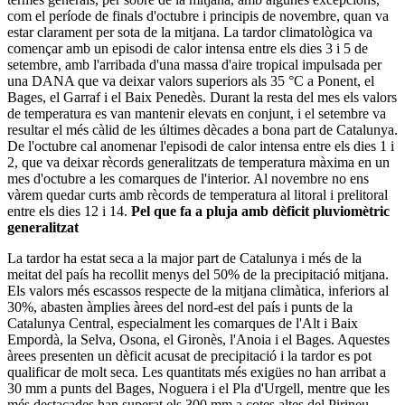
com el període de finals d'octubre i principis de novembre, quan va
estar clarament per sota de la mitjana. La tardor climatològica va
començar amb un episodi de calor intensa entre els dies 3 i 5 de
setembre, amb l'arribada d'una massa d'aire tropical impulsada per
una DANA que va deixar valors superiors als 35 °C a Ponent, el
Bages, el Garraf i el Baix Penedès. Durant la resta del mes els valors
de temperatura es van mantenir elevats en conjunt, i el setembre va
resultar el més càlid de les últimes dècades a bona part de Catalunya.
De l'octubre cal anomenar l'episodi de calor intensa entre els dies 1 i
2, que va deixar rècords generalitzats de temperatura màxima en un
mes d'octubre a les comarques de l'interior. Al novembre no ens
vàrem quedar curts amb rècords de temperatura al litoral i prelitoral
entre els dies 12 i 14.
Pel que fa a pluja amb dèficit pluviomètric
generalitzat
La tardor ha estat seca a la major part de Catalunya i més de la
meitat del país ha recollit menys del 50% de la precipitació mitjana.
Els valors més escassos respecte de la mitjana climàtica, inferiors al
30%, abasten àmplies àrees del nord-est del país i punts de la
Catalunya Central, especialment les comarques de l'Alt i Baix
Empordà, la Selva, Osona, el Gironès, l'Anoia i el Bages. Aquestes
àrees presenten un dèficit acusat de precipitació i la tardor es pot
qualificar de molt seca. Les quantitats més exigües no han arribat a
30 mm a punts del Bages, Noguera i el Pla d'Urgell, mentre que les
més destacades han superat els 300 mm a cotes altes del Pirineu