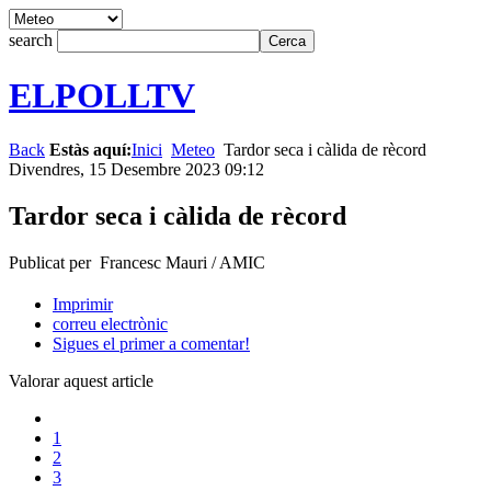
search
ELPOLLTV
Back
Estàs aquí:
Inici
Meteo
Tardor seca i càlida de rècord
Divendres, 15 Desembre 2023 09:12
Tardor seca i càlida de rècord
Publicat per Francesc Mauri / AMIC
Imprimir
correu electrònic
Sigues el primer a comentar!
Valorar aquest article
1
2
3