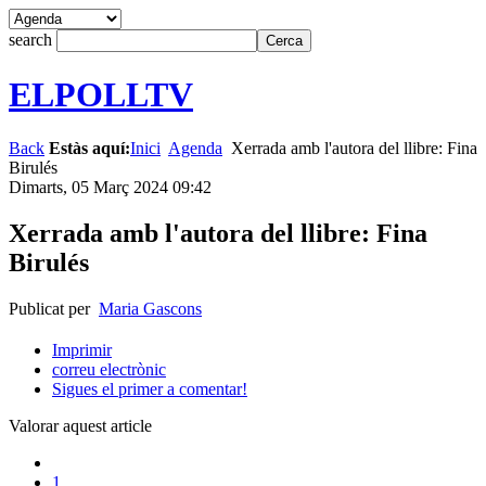
search
ELPOLLTV
Back
Estàs aquí:
Inici
Agenda
Xerrada amb l'autora del llibre: Fina
Birulés
Dimarts, 05 Març 2024 09:42
Xerrada amb l'autora del llibre: Fina
Birulés
Publicat per
Maria Gascons
Imprimir
correu electrònic
Sigues el primer a comentar!
Valorar aquest article
1