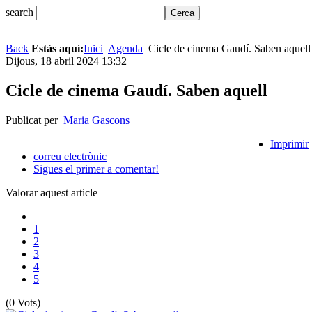
search
Back
Estàs aquí:
Inici
Agenda
Cicle de cinema Gaudí. Saben aquell
Dijous, 18 abril 2024 13:32
Cicle de cinema Gaudí. Saben aquell
Publicat per
Maria Gascons
Imprimir
correu electrònic
Sigues el primer a comentar!
Valorar aquest article
1
2
3
4
5
(0 Vots)