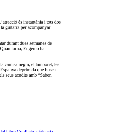
atracció és instantània i tots dos
 la guitarra per acompanyar
ntar durant dues setmanes de
. Quan torna, Eugenio ha
 la camisa negra, el tamboret, les
una Espanya deprimida que busca
els seus acudits amb “Saben
el llibre Conflicte, viòlencia,