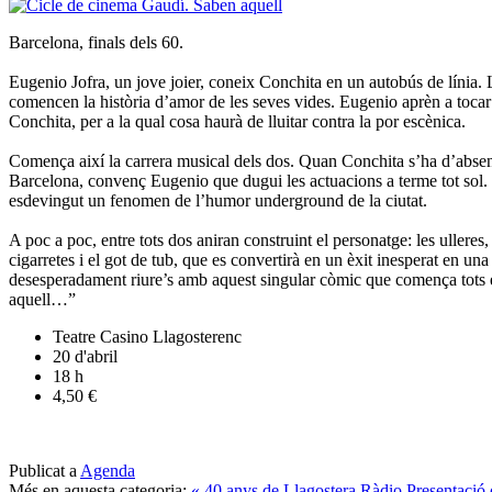
Barcelona, finals dels 60.
Eugenio Jofra, un jove joier, coneix Conchita en un autobús de línia. L’
comencen la història d’amor de les seves vides. Eugenio aprèn a tocar
Conchita, per a la qual cosa haurà de lluitar contra la por escènica.
Comença així la carrera musical dels dos. Quan Conchita s’ha d’abse
Barcelona, convenç Eugenio que dugui les actuacions a terme tot sol
esdevingut un fenomen de l’humor underground de la ciutat.
A poc a poc, entre tots dos aniran construint el personatge: les ulleres,
cigarretes i el got de tub, que es convertirà en un èxit inesperat en 
desesperadament riure’s amb aquest singular còmic que comença tots 
aquell…”
Teatre Casino Llagosterenc
20 d'abril
18 h
4,50 €
Publicat a
Agenda
Més en aquesta categoria:
« 40 anys de Llagostera Ràdio
Presentació d