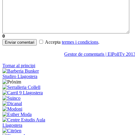
0
Accepta
termes i condicions
.
Enviar comentari
Gestor de comentaris | ElPollTv 201
Tornar al principi