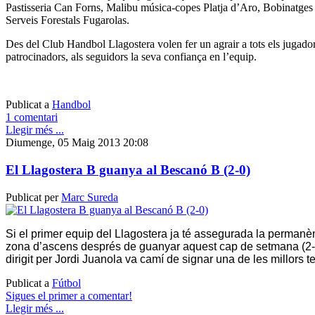
Pastisseria Can Forns, Malibu música-copes Platja d’Aro, Bobinatges F
Serveis Forestals Fugarolas.
Des del Club Handbol Llagostera volen fer un agrair a tots els jugadors,
patrocinadors, als seguidors la seva confiança en l’equip.
Publicat a
Handbol
1 comentari
Llegir més ...
Diumenge, 05 Maig 2013 20:08
El Llagostera B guanya al Bescanó B (2-0)
Publicat per
Marc Sureda
Si el primer equip del Llagostera ja té assegurada la permanènc
zona d’ascens després de guanyar aquest cap de setmana (2-
dirigit per Jordi Juanola va camí de signar una de les millors
Publicat a
Fútbol
Sigues el primer a comentar!
Llegir més ...