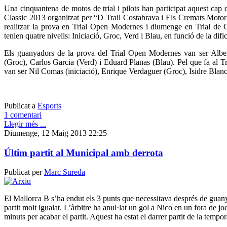
Una cinquantena de motos de trial i pilots han participat aquest cap
Classic 2013 organitzat per “D Trail Costabrava i Els Cremats Motor 
realitzar la prova en Trial Open Modernes i diumenge en Trial d
tenien quatre nivells: Iniciació, Groc, Verd i Blau, en funció de la difi
Els guanyadors de la prova del Trial Open Modernes van ser Alber
(Groc), Carlos Garcia (Verd) i Eduard Planas (Blau). Pel que fa al T
van ser Nil Comas (iniciació), Enrique Verdaguer (Groc), Isidre Bla
Publicat a
Esports
1 comentari
Llegir més ...
Diumenge, 12 Maig 2013 22:25
Últim partit al Municipal amb derrota
Publicat per
Marc Sureda
El Mallorca B s’ha endut els 3 punts que necessitava després de guany
partit molt igualat. L’àrbitre ha anul·lat un gol a Nico en un fora de j
minuts per acabar el partit. Aquest ha estat el darrer partit de la tem