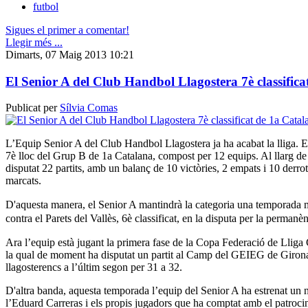
futbol
Sigues el primer a comentar!
Llegir més ...
Dimarts, 07 Maig 2013 10:21
El Senior A del Club Handbol Llagostera 7è classific
Publicat per
Sílvia Comas
L’Equip Senior A del Club Handbol Llagostera ja ha acabat la lliga. 
7è lloc del Grup B de 1a Catalana, compost per 12 equips. Al llarg de
disputat 22 partits, amb un balanç de 10 victòries, 2 empats i 10 derro
marcats.
D'aquesta manera, el Senior A mantindrà
la categoria
una temporada 
contra el Parets del Vallès, 6è classificat, en la disputa per la permanèn
Ara l’equip està jugant la primera fase de la Copa Federació de Lliga
la qual de moment ha disputat un partit al Camp del GEIEG de Girona
llagosterencs a l’últim segon per 31 a 32.
D'altra banda, aquesta temporada l’equip del Senior A ha estrenat un
l’Eduard Carreras i els propis jugadors que ha comptat amb el patroc