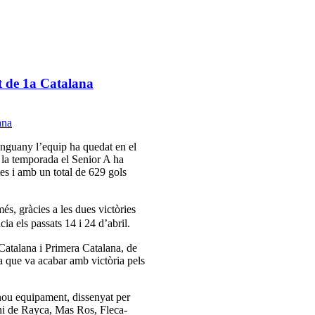
at de 1a Catalana
Enguany l’equip ha quedat en el
 la temporada el Senior A ha
tes i amb un total de 629 gols
més,
gràcies a les dues victòries
cia els passats 14 i 24 d’abril.
 Catalana i Primera Catalana, de
 que va acabar amb victòria pels
 nou equipament, dissenyat per
ini de Rayca, Mas Ros, Fleca-