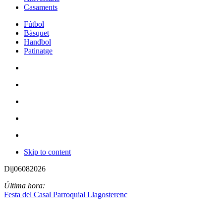
Casaments
Fútbol
Bàsquet
Handbol
Patinatge
Skip to content
Dij
06
08
2026
Última hora:
Festa del Casal Parroquial Llagosterenc