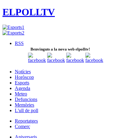
ELPOLLTV
RSS
Benvinguts a la nova web elpolltv!
Notícies
Horòscop
Esports
Agenda
Meteo
Defuncions
Memòries
L'ull de poll
Reportatges
Comerç
Aniversaris