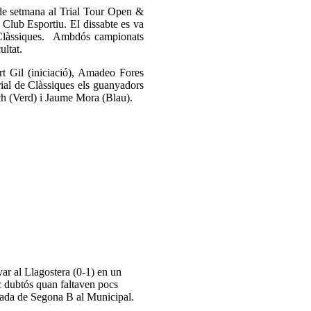
 de setmana al Trial Tour Open &
Club Esportiu. El dissabte es va
e Clàssiques. Ambdós campionats
cultat.
t Gil (iniciació), Amadeo Fores
rial de Clàssiques els guanyadors
nch (Verd) i Jaume Mora (Blau).
ar al Llagostera (0-1) en un
oc dubtós quan faltaven pocs
porada de Segona B al Municipal.