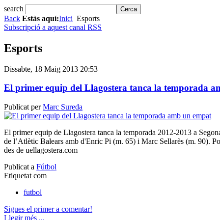
search
Back
Estàs aquí:
Inici
Esports
Subscripció a aquest canal RSS
Esports
Dissabte, 18 Maig 2013 20:53
El primer equip del Llagostera tanca la temporada 
Publicat per
Marc Sureda
El primer equip de Llagostera tanca la temporada 2012-2013 a Sego
de l’Atlètic Balears amb d'Enric Pi (m. 65) i Marc Sellarès (m. 90). Pod
des de uellagostera.com
Publicat a
Fútbol
Etiquetat com
futbol
Sigues el primer a comentar!
Llegir més ...