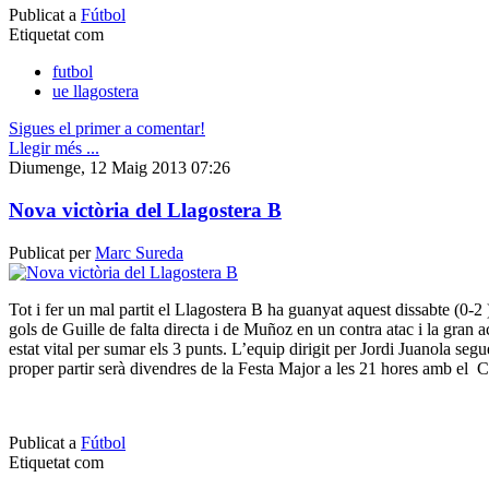
Publicat a
Fútbol
Etiquetat com
futbol
ue llagostera
Sigues el primer a comentar!
Llegir més ...
Diumenge, 12 Maig 2013 07:26
Nova victòria del Llagostera B
Publicat per
Marc Sureda
Tot i fer un mal partit el Llagostera B ha guanyat aquest dissabte (0-
gols de Guille de falta directa i de Muñoz en un contra atac i la gran 
estat vital per sumar els 3 punts. L’equip dirigit per Jordi Juanola segu
proper partir serà divendres de la Festa Major a les 21 hores amb el 
Publicat a
Fútbol
Etiquetat com