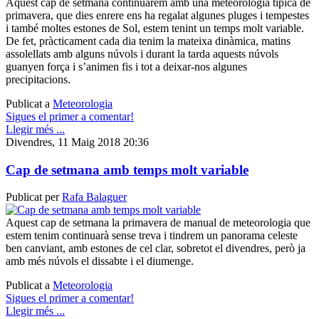
Aquest cap de setmana continuarem amb una meteorologia típica de
primavera, que dies enrere ens ha regalat algunes pluges i tempestes
i també moltes estones de Sol, estem tenint un temps molt variable.
De fet, pràcticament cada dia tenim la mateixa dinàmica, matins
assolellats amb alguns núvols i durant la tarda aquests núvols
guanyen força i s’animen fis i tot a deixar-nos algunes
precipitacions.
Publicat a
Meteorologia
Sigues el primer a comentar!
Llegir més ...
Divendres, 11 Maig 2018 20:36
Cap de setmana amb temps molt variable
Publicat per
Rafa Balaguer
Aquest cap de setmana la primavera de manual de meteorologia que
estem tenim continuarà sense treva i tindrem un panorama celeste
ben canviant, amb estones de cel clar, sobretot el divendres, però ja
amb més núvols el dissabte i el diumenge.
Publicat a
Meteorologia
Sigues el primer a comentar!
Llegir més ...