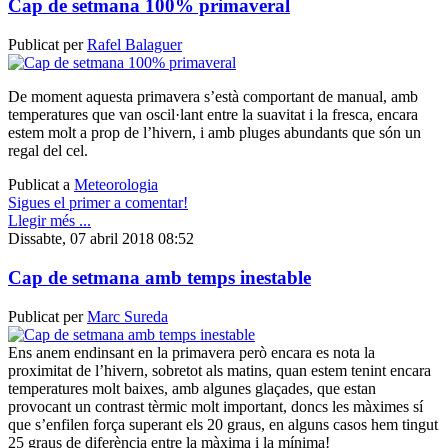
Cap de setmana 100% primaveral
Publicat per
Rafel Balaguer
De moment aquesta primavera s’està comportant de manual, amb
temperatures que van oscil·lant entre la suavitat i la fresca, encara
estem molt a prop de l’hivern, i amb pluges abundants que són un
regal del cel.
Publicat a
Meteorologia
Sigues el primer a comentar!
Llegir més ...
Dissabte, 07 abril 2018 08:52
Cap de setmana amb temps inestable
Publicat per
Marc Sureda
Ens anem endinsant en la primavera però encara es nota la
proximitat de l’hivern, sobretot als matins, quan estem tenint encara
temperatures molt baixes, amb algunes glaçades, que estan
provocant un contrast tèrmic molt important, doncs les màximes sí
que s’enfilen força superant els 20 graus, en alguns casos hem tingut
25 graus de diferència entre la màxima i la mínima!