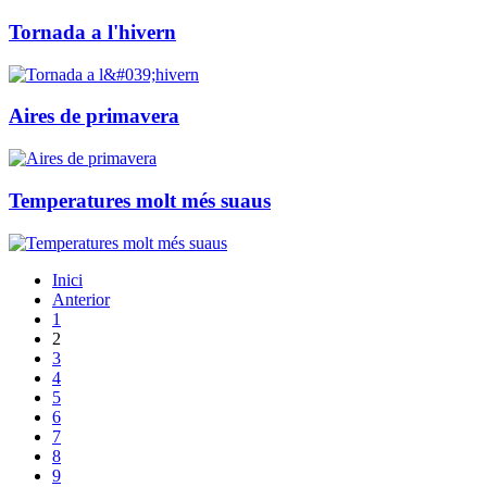
Tornada a l'hivern
Aires de primavera
Temperatures molt més suaus
Inici
Anterior
1
2
3
4
5
6
7
8
9