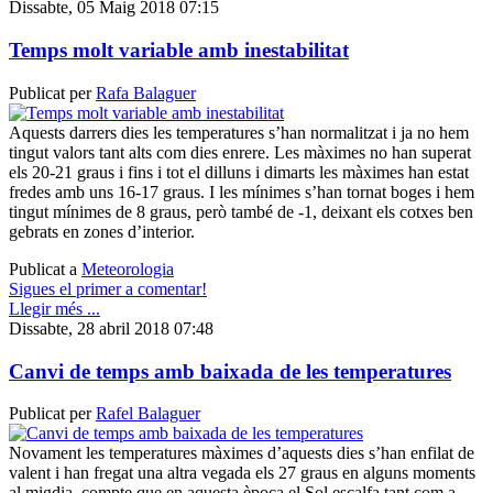
Dissabte, 05 Maig 2018 07:15
Temps molt variable amb inestabilitat
Publicat per
Rafa Balaguer
Aquests darrers dies les temperatures s’han normalitzat i ja no hem
tingut valors tant alts com dies enrere. Les màximes no han superat
els 20-21 graus i fins i tot el dilluns i dimarts les màximes han estat
fredes amb uns 16-17 graus. I les mínimes s’han tornat boges i hem
tingut mínimes de 8 graus, però també de -1, deixant els cotxes ben
gebrats en zones d’interior.
Publicat a
Meteorologia
Sigues el primer a comentar!
Llegir més ...
Dissabte, 28 abril 2018 07:48
Canvi de temps amb baixada de les temperatures
Publicat per
Rafel Balaguer
Novament les temperatures màximes d’aquests dies s’han enfilat de
valent i han fregat una altra vegada els 27 graus en alguns moments
al migdia, compte que en aquesta època el Sol escalfa tant com a