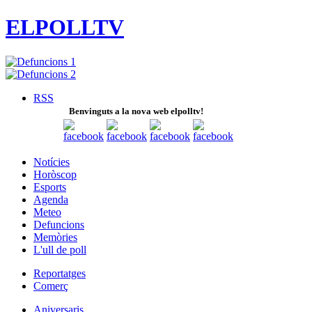
ELPOLLTV
RSS
Benvinguts a la nova web elpolltv!
Notícies
Horòscop
Esports
Agenda
Meteo
Defuncions
Memòries
L'ull de poll
Reportatges
Comerç
Aniversaris