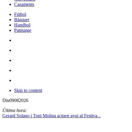
Casaments
Fútbol
Bàsquet
Handbol
Patinatge
Skip to content
Diu
09
08
2026
Última hora:
Gerard Solano i Toni Molina actuen avui al Festiva...