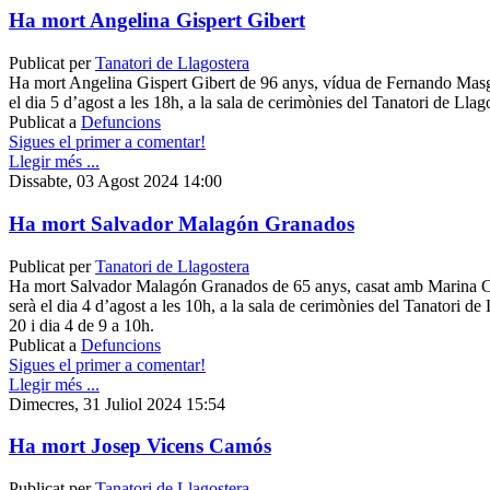
Ha mort Angelina Gispert Gibert
Publicat per
Tanatori de Llagostera
Ha mort Angelina Gispert Gibert de 96 anys, vídua de Fernando Masg
el dia 5 d’agost a les 18h, a la sala de cerimònies del Tanatori de Llag
Publicat a
Defuncions
Sigues el primer a comentar!
Llegir més ...
Dissabte, 03 Agost 2024 14:00
Ha mort Salvador Malagón Granados
Publicat per
Tanatori de Llagostera
Ha mort Salvador Malagón Granados de 65 anys, casat amb Marina C
serà el dia 4 d’agost a les 10h, a la sala de cerimònies del Tanatori de 
20 i dia 4 de 9 a 10h.
Publicat a
Defuncions
Sigues el primer a comentar!
Llegir més ...
Dimecres, 31 Juliol 2024 15:54
Ha mort Josep Vicens Camós
Publicat per
Tanatori de Llagostera