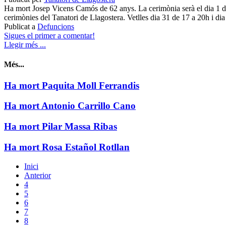
Ha mort Josep Vicens Camós de 62 anys. La cerimònia serà el dia 1 d’a
cerimònies del Tanatori de Llagostera. Vetlles dia 31 de 17 a 20h i dia
Publicat a
Defuncions
Sigues el primer a comentar!
Llegir més ...
Més...
Ha mort Paquita Moll Ferrandis
Ha mort Antonio Carrillo Cano
Ha mort Pilar Massa Ribas
Ha mort Rosa Estañol Rotllan
Inici
Anterior
4
5
6
7
8