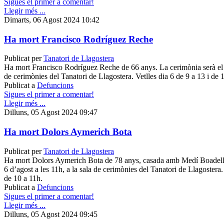
Sigues el primer a comentar!
Llegir més ...
Dimarts, 06 Agost 2024 10:42
Ha mort Francisco Rodríguez Reche
Publicat per
Tanatori de Llagostera
Ha mort Francisco Rodríguez Reche de 66 anys. La cerimònia serà el di
de cerimònies del Tanatori de Llagostera. Vetlles dia 6 de 9 a 13 i de 
Publicat a
Defuncions
Sigues el primer a comentar!
Llegir més ...
Dilluns, 05 Agost 2024 09:47
Ha mort Dolors Aymerich Bota
Publicat per
Tanatori de Llagostera
Ha mort Dolors Aymerich Bota de 78 anys, casada amb Medí Boadella 
6 d’agost a les 11h, a la sala de cerimònies del Tanatori de Llagostera.
de 10 a 11h.
Publicat a
Defuncions
Sigues el primer a comentar!
Llegir més ...
Dilluns, 05 Agost 2024 09:45