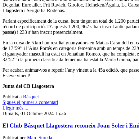
Degollat, Eurotaller, Frit Ravich, Girofoc, Heineken/Àguila, La Caix
Llagostera i Serigrafia Rodenas.
Parlant específicament de la cursa, hem tingut un total de 1.200 partic
rècord de participació. D’aquests 1.200, 967 s’han inscrit anticipad
passat) i 233 s’han inscrit presencialment.
En la cursa de 5 km han resultat guanyadors en Matias Carandell en 
de 17’59’’ i l’Aina Portés en categoria femenina amb un temps de 23’0
el guanyador masculí ha estat en Jonathan Romeo, que ha completat 
32’52’’ i la primera classificada femenina ha estat la Marta Garcia, pa
Per acabar, animar-vos a repetir l’any vinent a la 45a edició, que passe
Esteve vinent!
Junta del CB Llagostera
Publicat a
Bàsquet
Sigues el primer a comentar!
Llegir més ...
Dimarts, 01 Octubre 2024 15:26
El Club Bàsquet Llagostera reconeix Joan Soler i Emi
Publicat per
Marc Sureda