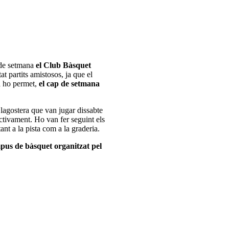
 de setmana
el Club Bàsquet
t partits amistosos, ja que el
ca ho permet,
el cap de setmana
lagostera que van jugar dissabte
ectivament. Ho van fer seguint els
nt a la pista com a la graderia.
pus de bàsquet organitzat pel