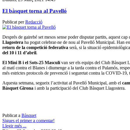
El bàsquet torna al Pavelló
Publicat per
Redacció
Després de gairebé set mesos sense poder disputar partits, aquest cap
Llagostera
ha pogut celebrar-ne de nou al Pavelló Municipal. Han esta
retorn de la competició federativa
serà, si la situació epidemiològi
del 10 i 11 d’abril
.
El Mini B i el Sots-25 Masculí
van ser els equips del Club Bàsquet L
al matí contra el Blanes i diumenge a la tarda contra el Palamós, resp
més estrictes protocols de prevenció i seguretat contra la COVID-19, ta
Aquesta setmana, segueix l’activitat al Pavelló Municipal, amb el
cam
Bàsquet Girona
i amb la participació del Club Bàsquet Llagostera.
Publicat a
Bàsquet
Sigues el primer a comentar!
Llegir més ...