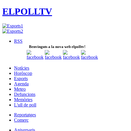
ELPOLLTV
RSS
Benvinguts a la nova web elpolltv!
Notícies
Horòscop
Esports
Agenda
Meteo
Defuncions
Memòries
L'ull de poll
Reportatges
Comerç
Aniversaris