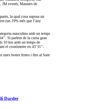
a, JM events, Manaies de
ipants, la qual cosa suposa un
ament (un 19% més que l’any
categoria masculina amb un temps
4’’. Si parlem de la cursa gran
els 10 km amb un temps de
rant el cronòmetre en 43’31’’.
u unes bones festes i fins al Sant
li Darder