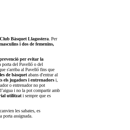
Club Bàsquet Llagostera
. Per
masculins i dos de femenins,
prevenció per evitar la
a porta del Pavelló o del
ue s'arriba al Pavelló fins que
 les de bàsquet
abans d'entrar al
ts els jugadors i entrenadors
i,
gador o entrenador no pot
d’aigua i no la pot compartir amb
ial utilitzat
i sempre que es
 canvien les sabates, es
la porta assignada.