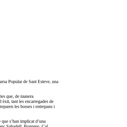
ursa Popular de Sant Esteve, una
àries que, de manera
 èxit, tant les encarregades de
preparen les bosses i entrepans i
e que s’han implicat d’una
Banc Sabadell, Bonpreu, Cal