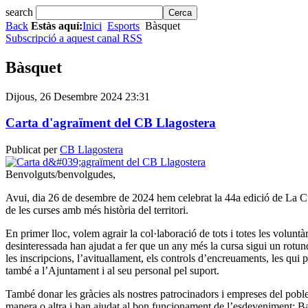
search
Back
Estàs aquí:
Inici
Esports
Bàsquet
Subscripció a aquest canal RSS
Bàsquet
Dijous, 26 Desembre 2024 23:31
Carta d'agraïment del CB Llagostera
Publicat per
CB Llagostera
Benvolguts/benvolgudes,
Avui, dia 26 de desembre de 2024 hem celebrat la 44a edició de La C
de les curses amb més història del territori.
En primer lloc, volem agrair la col·laboració de tots i totes les volunt
desinteressada han ajudat a fer que un any més la cursa sigui un rotund
les inscripcions, l’avituallament, els controls d’encreuaments, les qui 
també a l’Ajuntament i al seu personal pel suport.
També donar les gràcies als nostres patrocinadors i empreses del pobl
manera o altra i han ajudat al bon funcionament de l’esdeveniment: 