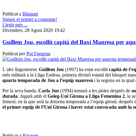
Publicat a
Bàsquet
Sigues el primer a comentar!
Llegir més ...
Divendres, 28 Agost 2020 19:42
Guillem Jou, escollit capità del Baxi Manresa per aq
Publicat per
Pol Figueras
L’aler llagosterenc
Guillem Jou
(1997) ha estat escollit
capità de l’
més militarà a la Lliga Endesa, primera divisió estatal del bàsquet ma
quarta temporada de Jou a l’equip manresà
i la segona en la qual 
Per la seva banda,
Carla Jou
(1994) tornarà a les pistes després de
su
durada
. Jugarà amb el
Geieg-Uni Girona a Lliga Femenina 2
, la s
femení, en la que serà la dotzena temporada a l’equip gironí, després
el primer equip de l’Uni Girona i haver estat convocada amb la s
Publicat a
Bàsquet