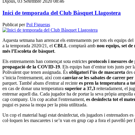
Dijous, 03 Setembre 2020 08:46
Inici de temporada del Club Bàsquet Llagostera
Publicat per
Pol Figueras
Aquesta setmana han arrencat els entrenaments per tots els equips del
a la temporada 2020/21, el
CBLL
comptarà amb
nou equips, set de 
més l’Escoleta de bàsquet
.
Els entrenaments han començat sota estrictes
protocols i mesures de 
propagació de la COVID-19
. Els equips han d’entrar tots junts per l
Polivalent que tenen assignada. És
obligatori l’ús de mascareta
des q
s’inicia l'entrenament, així com
canviar-se les sabates de carrer per
parquet. També abans d'entrar al recinte
es pren la temperatura a to
en cas de donar una temperatura
superior a 37,3
reiteradament, el ju
entrenar aquell dia. Cada jugador ha de portar la seva pròpia ampolla 
cap company. Un cop acabat l'entrenament,
es desinfecta tot el mater
pugui es passa la mopa per la pista utilitzada.
Un cop el material hagi estat desinfectat, els jugadors i entrenadors es
col·loquen les mascaretes i se’n van en grup cap a fora el pavelló per 