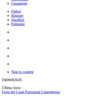
Casaments
Fútbol
Bàsquet
Handbol
Patinatge
Skip to content
Dij
06
08
2026
Última hora:
Festa del Casal Parroquial Llagosterenc