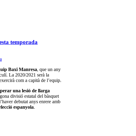
uesta temporada
equip Baxi Manresa
, que un any
sculí. La 2020/2021 serà la
exercirà com a capità de l’equip.
perar una lesió de llarga
egona divisió estatal del bàsquet
 d’haver debutat anys enrere amb
elecció espanyola
.