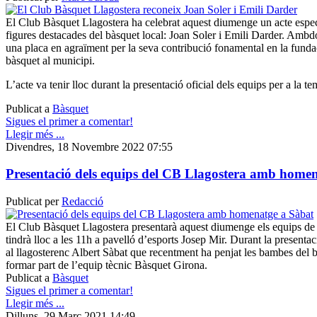
El Club Bàsquet Llagostera ha celebrat aquest diumenge un acte espe
figures destacades del bàsquet local: Joan Soler i Emili Darder. Amb
una placa en agraïment per la seva contribució fonamental en la fundac
bàsquet al municipi.
L’acte va tenir lloc durant la presentació oficial dels equips per a la
Publicat a
Bàsquet
Sigues el primer a comentar!
Llegir més ...
Divendres, 18 Novembre 2022 07:55
Presentació dels equips del CB Llagostera amb home
Publicat per
Redacció
El Club Bàsquet Llagostera presentarà aquest diumenge els equips de
tindrà lloc a les 11h a pavelló d’esports Josep Mir. Durant la presenta
al llagosterenc Albert Sàbat que recentment ha penjat les bambes del b
formar part de l’equip tècnic Bàsquet Girona.
Publicat a
Bàsquet
Sigues el primer a comentar!
Llegir més ...
Dilluns, 29 Març 2021 14:49