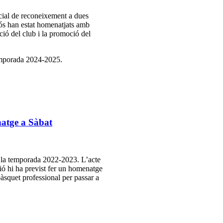
cial de reconeixement a dues
dós han estat homenatjats amb
ió del club i la promoció del
 temporada 2024-2025.
natge a Sàbat
 la temporada 2022-2023. L’acte
ció hi ha previst fer un homenatge
àsquet professional per passar a