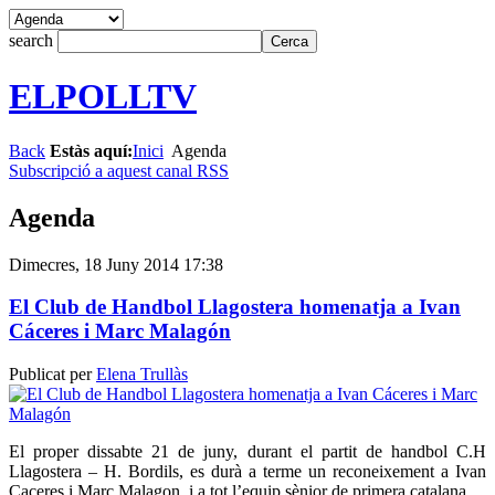
search
ELPOLLTV
Back
Estàs aquí:
Inici
Agenda
Subscripció a aquest canal RSS
Agenda
Dimecres, 18 Juny 2014 17:38
El Club de Handbol Llagostera homenatja a Ivan
Cáceres i Marc Malagón
Publicat per
Elena Trullàs
El proper dissabte 21 de juny, durant el partit de handbol C.H
Llagostera – H. Bordils, es durà a terme un reconeixement a Ivan
Caceres i Marc Malagon, i a tot l’equip sènior de primera catalana.