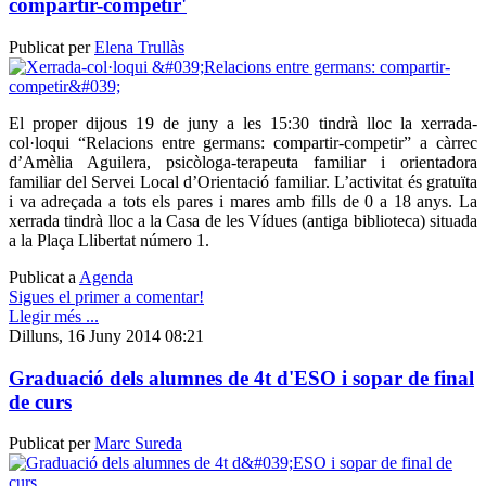
compartir-competir'
Publicat per
Elena Trullàs
El proper dijous 19 de juny a les 15:30 tindrà lloc la xerrada-
col·loqui “Relacions entre germans: compartir-competir” a càrrec
d’Amèlia Aguilera, psicòloga-terapeuta familiar i orientadora
familiar del Servei Local d’Orientació familiar. L’activitat és gratuïta
i va adreçada a tots els pares i mares amb fills de 0 a 18 anys. La
xerrada tindrà lloc a la Casa de les Vídues (antiga biblioteca) situada
a la Plaça Llibertat número 1.
Publicat a
Agenda
Sigues el primer a comentar!
Llegir més ...
Dilluns, 16 Juny 2014 08:21
Graduació dels alumnes de 4t d'ESO i sopar de final
de curs
Publicat per
Marc Sureda