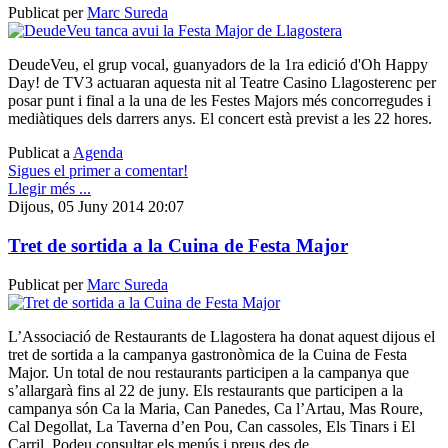
Publicat per
Marc Sureda
DeudeVeu, el grup vocal, guanyadors de la 1ra edició d'Oh Happy
Day! de TV3 actuaran aquesta nit al Teatre Casino Llagosterenc per
posar punt i final a la una de les Festes Majors més concorregudes i
mediàtiques dels darrers anys. El concert està previst a les 22 hores.
Publicat a
Agenda
Sigues el primer a comentar!
Llegir més ...
Dijous, 05 Juny 2014 20:07
Tret de sortida a la Cuina de Festa Major
Publicat per
Marc Sureda
L’Associació de Restaurants de Llagostera ha donat aquest dijous el
tret de sortida a la campanya gastronòmica de la Cuina de Festa
Major. Un total de nou restaurants participen a la campanya que
s’allargarà fins al 22 de juny. Els restaurants que participen a la
campanya són Ca la Maria, Can Panedes, Ca l’Artau, Mas Roure,
Cal Degollat, La Taverna d’en Pou, Can cassoles, Els Tinars i El
Carril. Podeu consultar els menús i preus des de