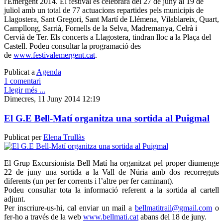
l'Emergent 2014. El festival es celebrarà del 27 de juny al 19 de
juliol amb un total de 77 actuacions repartides pels municipis de
Llagostera, Sant Gregori, Sant Martí de Llémena, Vilablareix, Quart,
Campllong, Sarrià, Fornells de la Selva, Madremanya, Celrà i
Cervià de Ter. Els concerts a Llagostera, tindran lloc a la Plaça del
Castell. Podeu consultar la programació des
de
www.festivalemergent.cat
.
Publicat a
Agenda
1 comentari
Llegir més ...
Dimecres, 11 Juny 2014 12:19
El G.E Bell-Matí organitza una sortida al Puigmal
Publicat per
Elena Trullàs
El Grup Excursionista Bell Matí ha organitzat pel proper diumenge
22 de juny una sortida a la Vall de Núria amb dos recorreguts
diferents (un per fer corrents i l’altre per fer caminant).
Podeu consultar tota la informació referent a la sortida al cartell
adjunt.
Per inscriure-us-hi, cal enviar un mail a
bellmatitrail@gmail.com
o
fer-ho a través de la web
www.bellmati.cat
abans del 18 de juny.