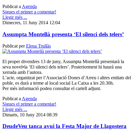
Publicat a
Agenda
Sigues el primer a comentar!
Llegir més ...
Dimecres, 11 Juny 2014 12:04
Assumpta Montellà presenta ‘El silenci dels telers’
Publicat per
Elena Trullàs
El proper divendres 13 de juny, Assumpta Montellà presentarà la
seva novel•la ‘El silenci dels telers’. Posteriorment hi haurà una
xerrada amb l’autora.
L’acte, organitzat per l’Associació Dones d’Arreu i altres entitats del
poble, es durà a terme al local social La Caixa a les 20.30h.
Per més informació podeu consultar el cartell adjunt.
Publicat a
Agenda
Sigues el primer a comentar!
Llegir més ...
Dimarts, 10 Juny 2014 08:39
DeudeVeu tanca avui la Festa Major de Llagostera