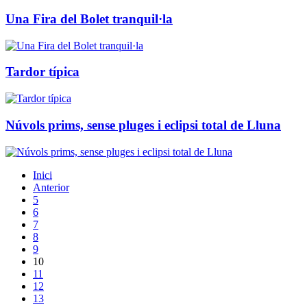
Una Fira del Bolet tranquil·la
Tardor típica
Núvols prims, sense pluges i eclipsi total de Lluna
Inici
Anterior
5
6
7
8
9
10
11
12
13