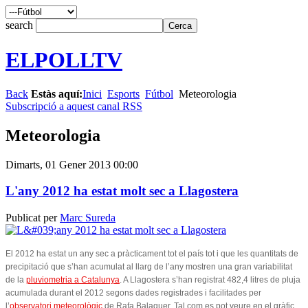
search
ELPOLLTV
Back
Estàs aquí:
Inici
Esports
Fútbol
Meteorologia
Subscripció a aquest canal RSS
Meteorologia
Dimarts, 01 Gener 2013 00:00
L'any 2012 ha estat molt sec a Llagostera
Publicat per
Marc Sureda
El 2012 ha estat un any sec a pràcticament tot el país tot i que les quantitats de
precipitació que s’han acumulat al llarg de l’any mostren una gran variabilitat
de la
pluviometria a Catalunya
. A Llagostera s’han registrat 482,4 litres de pluja
acumulada durant el 2012 segons dades registrades i facilitades per
l’
observatori meteorològic
de Rafa Balaguer. Tal com es pot veure en el gràfic