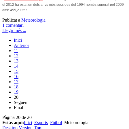
el 2012 ha estat un dels anys més secs des del 1994 només superat pel 2009
amb 455,2 litres.
Publicat a
Meteorologia
1 comentari
Llegir més ...
Inici
Anterior
11
12
13
14
15
16
17
18
19
20
Següent
Final
Pàgina 20 de 20
Estàs aquí:
Inici
Esports
Fútbol
Meteorologia
Desktop Version
Top