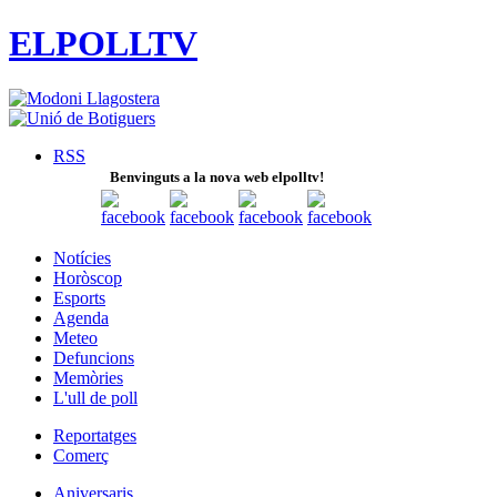
ELPOLLTV
RSS
Benvinguts a la nova web elpolltv!
Notícies
Horòscop
Esports
Agenda
Meteo
Defuncions
Memòries
L'ull de poll
Reportatges
Comerç
Aniversaris