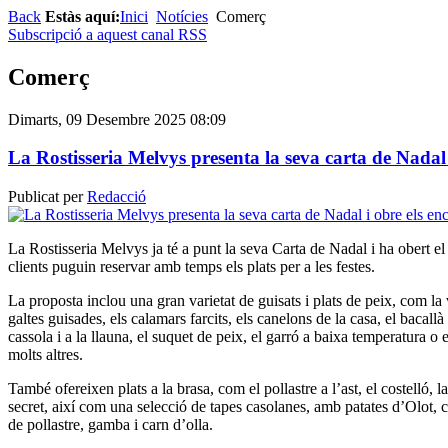
Back
Estàs aquí:
Inici
Notícies
Comerç
Subscripció a aquest canal RSS
Comerç
Dimarts, 09 Desembre 2025 08:09
La Rostisseria Melvys presenta la seva carta de Nadal 
Publicat per
Redacció
La Rostisseria Melvys ja té a punt la seva Carta de Nadal i ha obert el
clients puguin reservar amb temps els plats per a les festes.
La proposta inclou una gran varietat de guisats i plats de peix, com la 
galtes guisades, els calamars farcits, els canelons de la casa, el bacallà 
cassola i a la llauna, el suquet de peix, el garró a baixa temperatura o
molts altres.
També ofereixen plats a la brasa, com el pollastre a l’ast, el costelló, la 
secret, així com una selecció de tapes casolanes, amb patates d’Olot, 
de pollastre, gamba i carn d’olla.