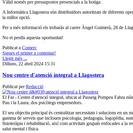
Vàlid només per pressupostos presencials a la botiga.
A Informàtica Llagostera són distribuïdors autoritzats de diferents ope
la millor opció.
Per a més informació els trobaràs al carrer Àngel Guimerà, 28 de Llag
No et perdis aquesta oportunitat!
Publicat a
Comerç
Sigues el primer a comentar!
Llegir més ...
Dilluns, 22 abril 2024 15:31
Nou centre d'atenció integral a Llagostera
Publicat per
Redacció
El Far - Centre d'atenció integral, ubicat al Passeig Pompeu Fabra núm
Pau i la Laura, dos psicòlegs emprenedors.
El seu objectiu principal és centralitzar necessitats i solucions en un m
gamma de serveis que inclouen psicologia, pedagogia, logopèdia, nutric
fisioteràpia i rehabilitació, així com activitats grupals enfocades a la 
salut mental i física.