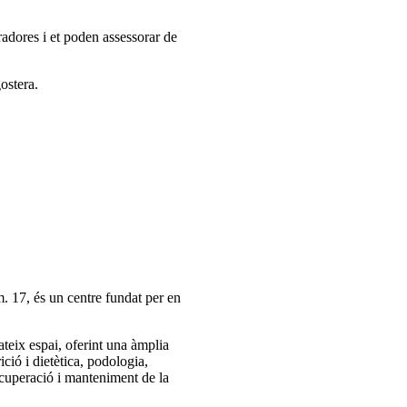
radores i et poden assessorar de
ostera.
. 17, és un centre fundat per en
ateix espai, oferint una àmplia
ió i dietètica, podologia,
recuperació i manteniment de la