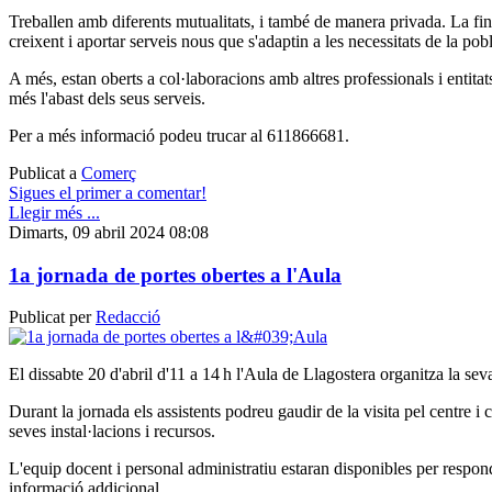
Treballen amb diferents mutualitats, i també de manera privada. La fin
creixent i aportar serveis nous que s'adaptin a les necessitats de la pob
A més, estan oberts a col·laboracions amb altres professionals i entitat
més l'abast dels seus serveis.
Per a més informació podeu trucar al 611866681.
Publicat a
Comerç
Sigues el primer a comentar!
Llegir més ...
Dimarts, 09 abril 2024 08:08
1a jornada de portes obertes a l'Aula
Publicat per
Redacció
El dissabte 20 d'abril d'11 a 14 h l'Aula de Llagostera organitza la sev
Durant la jornada els assistents podreu gaudir de la visita pel centre i
seves instal·lacions i recursos.
L'equip docent i personal administratiu estaran disponibles per respon
informació addicional.