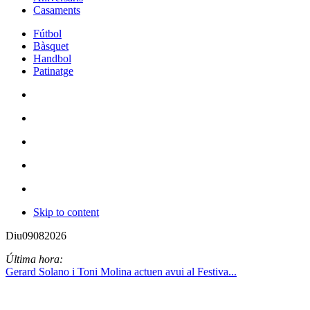
Casaments
Fútbol
Bàsquet
Handbol
Patinatge
Skip to content
Diu
09
08
2026
Última hora:
Gerard Solano i Toni Molina actuen avui al Festiva...