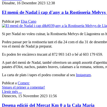
Dissabte, 16 Desembre 2023 12:38
El menú de Nadal i cap d'any a la Rostisseria Melvys
Publicat per
Elsa Cano
Si per Nadal no voleu cuinar, la Rostisseria Melvys de Llagostera us h
Podeu passar per la rostisseria tant el dia 24 com el dia 31 de desembr
vos el menú de Nadal ja preparat.
Es poden fer encàrrecs trucant al 872 993 143 o bé al 603 179 659.
A part del menú de Nadal, també ofereixen un ampli assortit d'aperit
patates d'Olot, nachos, patates braves, calamars a la romana, seitons, r
La carta de plats i tapes el podeu consultar al seu
Instagram
.
Publicat a
Comerç
Sigues el primer a comentar!
Llegir més ...
Dimecres, 15 Novembre 2023 11:56
Desena edició del Mercat Km 0 a la Cala Maria