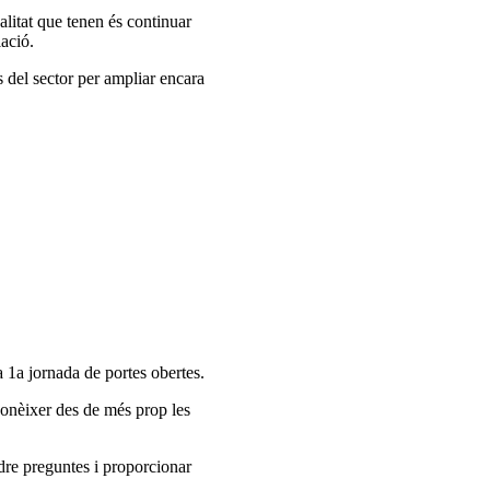
alitat que tenen és continuar
lació.
s del sector per ampliar encara
a 1a jornada de portes obertes.
 conèixer des de més prop les
dre preguntes i proporcionar