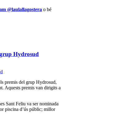
am @laulallagostera
o bé
l grup Hydrosud
els premis del grup Hydrosud,
t. Aquests premis van dirigits a
nes Sant Feliu va ser nominada
or piscina d’ús públic; millor