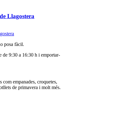
 de Llagostera
o posa fàcil.
e de 9:30 a 16:30 h i emportar-
ius com empanades, croquetes,
otllets de primavera i molt més.