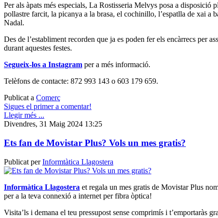
Per als àpats més especials, La Rostisseria Melvys posa a disposició p
pollastre farcit, la picanya a la brasa, el cochinillo, l’espatlla de xai a
Nadal.
Des de l’establiment recorden que ja es poden fer els encàrrecs per asse
durant aquestes festes.
Segueix-los a Instagram
per a més informació.
Telèfons de contacte: 872 993 143 o 603 179 659.
Publicat a
Comerç
Sigues el primer a comentar!
Llegir més ...
Divendres, 31 Maig 2024 13:25
Ets fan de Movistar Plus? Vols un mes gratis?
Publicat per
Informtàtica Llagostera
Informàtica Llagostera
et regala un mes gratis de Movistar Plus nomé
per a la teva connexió a internet per fibra òptica!
Visita’ls i demana el teu pressupost sense comprimís i t’emportaràs g