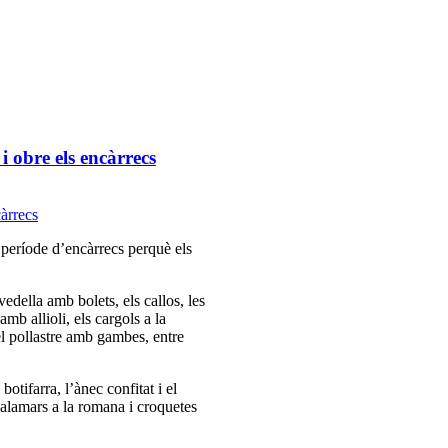
i obre els encàrrecs
 període d’encàrrecs perquè els
vedella amb bolets, els callos, les
amb allioli, els cargols a la
 el pollastre amb gambes, entre
botifarra, l’ànec confitat i el
calamars a la romana i croquetes