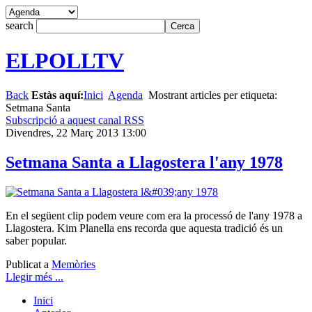
search
ELPOLLTV
Back
Estàs aquí:
Inici
Agenda
Mostrant articles per etiqueta:
Setmana Santa
Subscripció a aquest canal RSS
Divendres, 22 Març 2013 13:00
Setmana Santa a Llagostera l'any 1978
En el següent clip podem veure com era la processó de l'any 1978 a
Llagostera. Kim Planella ens recorda que aquesta tradició és un
saber popular.
Publicat a
Memòries
Llegir més ...
Inici