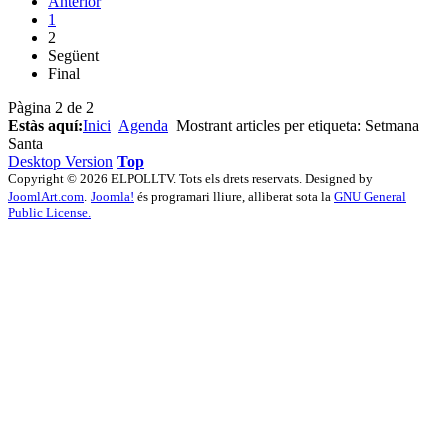
Anterior
1
2
Següent
Final
Pàgina 2 de 2
Estàs aquí:
Inici
Agenda
Mostrant articles per etiqueta: Setmana
Santa
Desktop Version
Top
Copyright © 2026 ELPOLLTV. Tots els drets reservats. Designed by
JoomlArt.com
.
Joomla!
és programari lliure, alliberat sota la
GNU General
Public License.