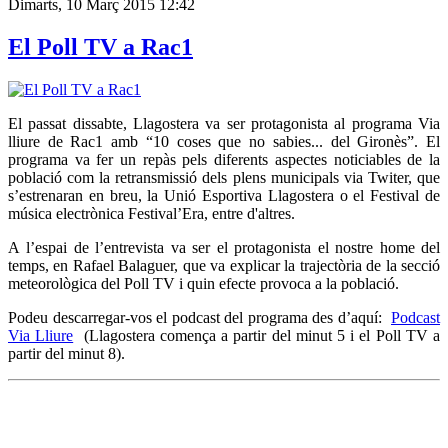
Dimarts, 10 Març 2015 12:42
El Poll TV a Rac1
El passat dissabte, Llagostera va ser protagonista al programa Via
lliure de Rac1 amb “10 coses que no sabies... del Gironès”. El
programa va fer un repàs pels diferents aspectes noticiables de la
població com la retransmissió dels plens municipals via Twiter, que
s’estrenaran en breu, la Unió Esportiva Llagostera o el Festival de
música electrònica Festival’Era, entre d'altres.
A l’espai de l’entrevista va ser el protagonista el nostre home del
temps, en Rafael Balaguer, que va explicar la trajectòria de la secció
meteorològica del Poll TV i quin efecte provoca a la població.
Podeu descarregar-vos el podcast del programa des d’aquí:
Podcast
Via Lliure
(Llagostera comença a partir del minut 5 i el Poll TV a
partir del minut 8).