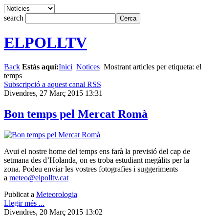
search
ELPOLLTV
Back
Estàs aquí:
Inici
Notices
Mostrant articles per etiqueta: el
temps
Subscripció a aquest canal RSS
Divendres, 27 Març 2015 13:31
Bon temps pel Mercat Romà
Avui el nostre home del temps ens farà la previsió del cap de
setmana des d’Holanda, on es troba estudiant megàlits per la
zona. Podeu enviar les vostres fotografies i suggeriments
a
meteo@elpolltv.cat
Publicat a
Meteorologia
Llegir més ...
Divendres, 20 Març 2015 13:02