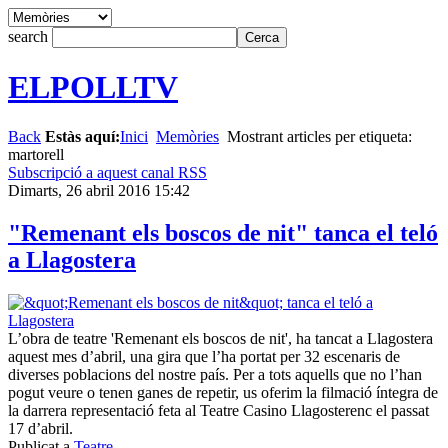
search
ELPOLLTV
Back
Estàs aquí:
Inici
Memòries
Mostrant articles per etiqueta:
martorell
Subscripció a aquest canal RSS
Dimarts, 26 abril 2016 15:42
"Remenant els boscos de nit" tanca el teló
a Llagostera
L’obra de teatre 'Remenant els boscos de nit', ha tancat a Llagostera
aquest mes d’abril, una gira que l’ha portat per 32 escenaris de
diverses poblacions del nostre país. Per a tots aquells que no l’han
pogut veure o tenen ganes de repetir, us oferim la filmació íntegra de
la darrera representació feta al Teatre Casino Llagosterenc el passat
17 d’abril.
Publicat a
Teatre