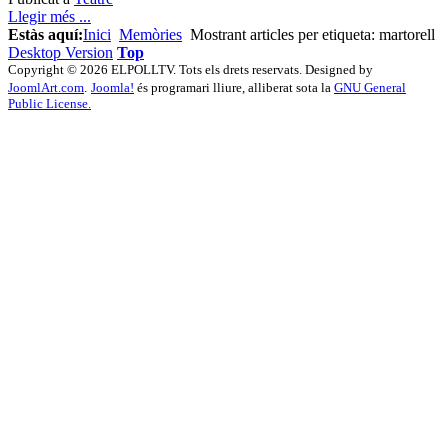
Llegir més ...
Estàs aquí:
Inici
Memòries
Mostrant articles per etiqueta: martorell
Desktop Version
Top
Copyright © 2026 ELPOLLTV. Tots els drets reservats. Designed by
JoomlArt.com
.
Joomla!
és programari lliure, alliberat sota la
GNU General
Public License.