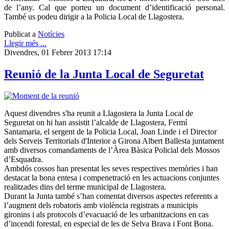
de l’any. Cal que porteu un document d’identificació personal.
També us podeu dirigir a la Policia Local de Llagostera.
Publicat a
Notícies
Llegir més ...
Divendres, 01 Febrer 2013 17:14
Reunió de la Junta Local de Seguretat
Aquest divendres s'ha reunit a Llagostera la Junta Local de
Seguretat on hi han assistit l’alcalde de Llagostera, Fermí
Santamaria, el sergent de la Policia Local, Joan Linde i el Director
dels Serveis Territorials d'Interior a Girona Albert Ballesta juntament
amb diversos comandaments de l’Àrea Bàsica Policial dels Mossos
d’Esquadra.
Ambdós cossos han presentat les seves respectives memòries i han
destacat la bona entesa i compenetració en les actuacions conjuntes
realitzades dins del terme municipal de Llagostera.
Durant la Junta també s’han comentat diversos aspectes referents a
l’augment dels robatoris amb violència registrats a municipis
gironins i als protocols d’evacuació de les urbanitzacions en cas
d’incendi forestal, en especial de les de Selva Brava i Font Bona.