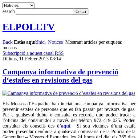
search
ELPOLLTV
Back
Estàs aquí:
Inici
Notices
Mostrant articles per etiqueta:
mossos
Subscripció a aquest canal RSS
Dilluns, 11 Febrer 2013 08:14
Campanya informativa de prevenció
d’estafes en revisions del gas
Els Mossos d’Esquadra han iniciat una campanya informativa per
prevenir estafes de persones que es fan passar per revisors de gas.
Per a qualsevol dubte o consulta es recorda que podeu trucar a
l’oficina del consumidor a través del telèfon 972 419 025. Podeu
consultar els consells des d’
aquí
. Si sou víctimes d’una estafa
podeu presentar denúncia a qualsevol comissaria de la Policia de la
Generalitat – Mossos d’Esquadra, les 24 hores del dia, els 365 dies