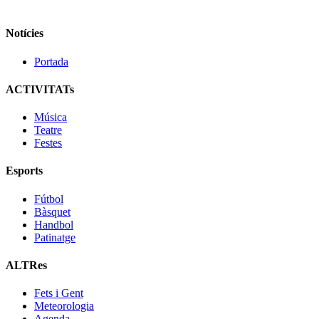
Notícies
Portada
ACTIVITATs
Música
Teatre
Festes
Esports
Fútbol
Bàsquet
Handbol
Patinatge
ALTRes
Fets i Gent
Meteorologia
Agenda