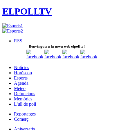
ELPOLLTV
RSS
Benvinguts a la nova web elpolltv!
Notícies
Horòscop
Esports
Agenda
Meteo
Defuncions
Memòries
L'ull de poll
Reportatges
Comerç
Aniversaris