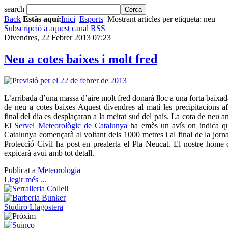
search
Back
Estàs aquí:
Inici
Esports
Mostrant articles per etiqueta: neu
Subscripció a aquest canal RSS
Divendres, 22 Febrer 2013 07:23
Neu a cotes baixes i molt fred
L’arribada d’una massa d’aire molt fred donarà lloc a una forta baixad
de neu a cotes baixes Aquest divendres al matí les precipitacions af
final del dia es desplaçaran a la meitat sud del país. La cota de neu an
El
Servei Meteorològic de Catalunya
ha emès un avís on indica qu
Catalunya començarà al voltant dels 1000 metres i al final de la jorna
Protecció Civil ha post en prealerta el Pla Neucat. El nostre hom
expicarà avui amb tot detall.
Publicat a
Meteorologia
Llegir més ...