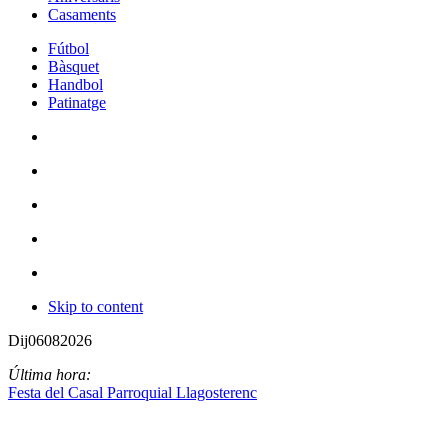
Casaments
Fútbol
Bàsquet
Handbol
Patinatge
Skip to content
Dij
06
08
2026
Última hora:
Festa del Casal Parroquial Llagosterenc