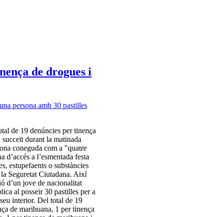
inença de drogues i
otal de 19 denúncies per tinença
n succeït durant la matinada
 zona coneguda com a "quatre
ona d’accés a l’esmentada festa
es, estupefaents o substàncies
 la Seguretat Ciutadana. Així
ió d’un jove de nacionalitat
ica al posseir 30 pastilles per a
eu interior. Del total de 19
ença de marihuana, 1 per tinença