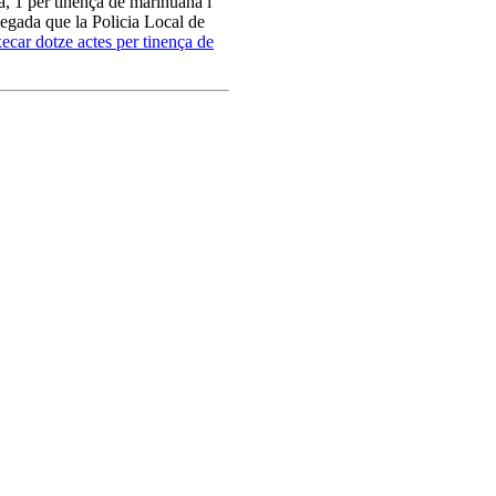
, 1 per tinença de marihuana i
egada que la Policia Local de
xecar dotze actes per tinença de