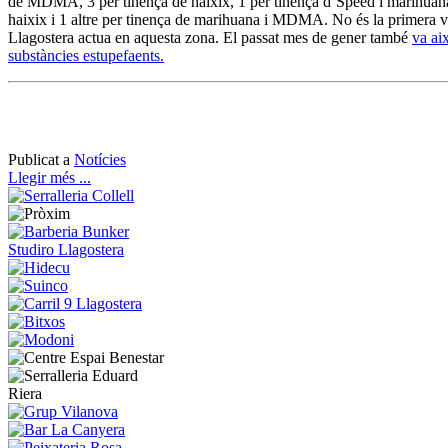
de MDMA, 3 per tinença de haixix, 1 per tinença d’Speed i marihuana
haixix i 1 altre per tinença de marihuana i MDMA. No és la primera v
Llagostera actua en aquesta zona. El passat mes de gener també
va ai
substàncies estupefaents.
Publicat a
Notícies
Llegir més ...