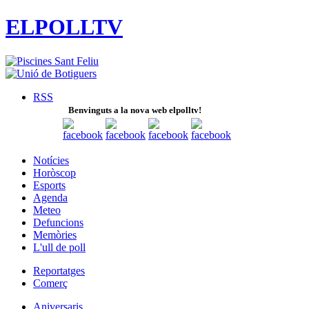
ELPOLLTV
RSS
Benvinguts a la nova web elpolltv!
Notícies
Horòscop
Esports
Agenda
Meteo
Defuncions
Memòries
L'ull de poll
Reportatges
Comerç
Aniversaris