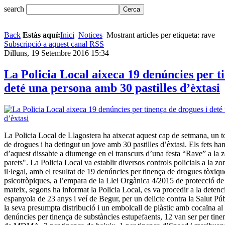
search
Back
Estàs aquí:
Inici
Notices
Mostrant articles per etiqueta: rave
Subscripció a aquest canal RSS
Dilluns, 19 Setembre 2016 15:34
La Policia Local aixeca 19 denúncies per t
deté una persona amb 30 pastilles d’èxtasi
La Policia Local de Llagostera ha aixecat aquest cap de setmana, un t
de drogues i ha detingut un jove amb 30 pastilles d’èxtasi. Els fets ha
d’aquest dissabte a diumenge en el transcurs d’una festa “Rave” a la
parets". La Policia Local va establir diversos controls policials a la z
il·legal, amb el resultat de 19 denúncies per tinença de drogues tòxiqu
psicotròpiques, a l’empara de la Llei Orgànica 4/2015 de protecció de
mateix, segons ha informat la Policia Local, es va procedir a la detenc
espanyola de 23 anys i veí de Begur, per un delicte contra la Salut Públ
la seva presumpta distribució i un embolcall de plàstic amb cocaïna al s
denúncies per tinença de substàncies estupefaents, 12 van ser per tin