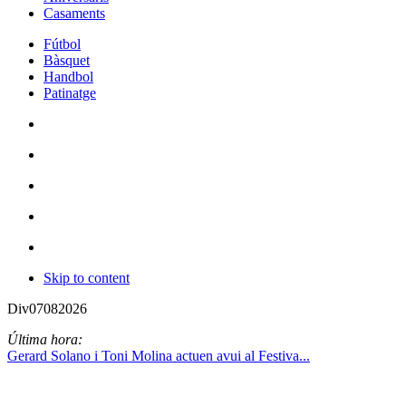
Casaments
Fútbol
Bàsquet
Handbol
Patinatge
Skip to content
Div
07
08
2026
Última hora:
Gerard Solano i Toni Molina actuen avui al Festiva...