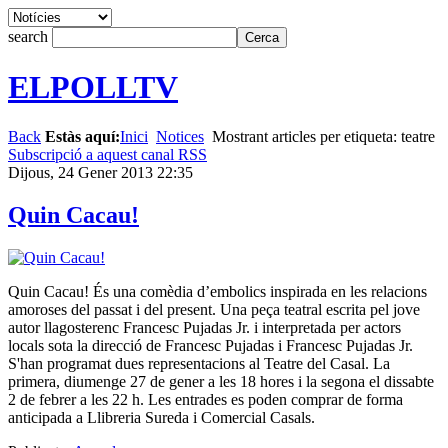
search
ELPOLLTV
Back
Estàs aquí:
Inici
Notices
Mostrant articles per etiqueta: teatre
Subscripció a aquest canal RSS
Dijous, 24 Gener 2013 22:35
Quin Cacau!
Quin Cacau! És una comèdia d’embolics inspirada en les relacions
amoroses del passat i del present. Una peça teatral escrita pel jove
autor llagosterenc Francesc Pujadas Jr. i interpretada per actors
locals sota la direcció de Francesc Pujadas i Francesc Pujadas Jr.
S'han programat dues representacions al Teatre del Casal. La
primera, diumenge 27 de gener a les 18 hores i la segona el dissabte
2 de febrer a les 22 h. Les entrades es poden comprar de forma
anticipada a Llibreria Sureda i Comercial Casals.