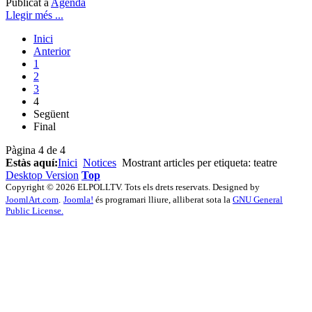
Publicat a
Agenda
Llegir més ...
Inici
Anterior
1
2
3
4
Següent
Final
Pàgina 4 de 4
Estàs aquí:
Inici
Notices
Mostrant articles per etiqueta: teatre
Desktop Version
Top
Copyright © 2026 ELPOLLTV. Tots els drets reservats. Designed by
JoomlArt.com
.
Joomla!
és programari lliure, alliberat sota la
GNU General
Public License.