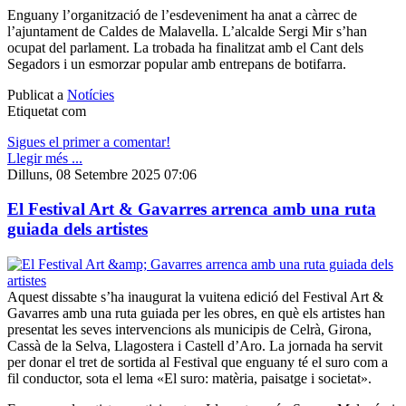
Enguany l’organització de l’esdeveniment ha anat a càrrec de
l’ajuntament de Caldes de Malavella. L’alcalde Sergi Mir s’han
ocupat del parlament. La trobada ha finalitzat amb el Cant dels
Segadors i un esmorzar popular amb entrepans de botifarra.
Publicat a
Notícies
Etiquetat com
Sigues el primer a comentar!
Llegir més ...
Dilluns, 08 Setembre 2025 07:06
El Festival Art & Gavarres arrenca amb una ruta
guiada dels artistes
Aquest dissabte s’ha inaugurat la vuitena edició del Festival Art &
Gavarres amb una ruta guiada per les obres, en què els artistes han
presentat les seves intervencions als municipis de Celrà, Girona,
Cassà de la Selva, Llagostera i Castell d’Aro. La jornada ha servit
per donar el tret de sortida al Festival que enguany té el suro com a
fil conductor, sota el lema «El suro: matèria, paisatge i societat».