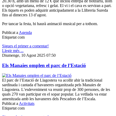
20.30 h, amb un menú de 12 € que inclou entrepà de botifarra, llom
o opció vegetariana, refresc i gelat. El vi i el cava es serviran a part.
Els tiquets es poden adquirir anticipadament a la Llibreria Sureda
fins al dimecres 13 d’agost.
Per tancar la festa, hi haurà animació musical per a tothom.
Publicat a
Agenda
Etiquetat com
Sigues el primer a comentar!
Llegir més ...
Diumenge, 10 Agost 2025 07:50
Els Manaies omplen el parc de l’Estació
El parc de l’Estació de Llagostera va acollir ahir la tradicional
sardinada i cantada d’havaneres organitzada pels Manaies de
Llagostera. L’esdeveniment va reunir prop de 300 persones, de les
quals 270 van participar en el sopar popular. La vetllada va estar
amenitzada amb les havaneres dels Pescadors de l’Escala.
Publicat a
Activitats
Etiquetat com