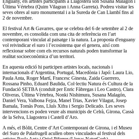
Enguany, els artistes participants a Llagostera són Susana Malagón i
Última Vértebra (Quim Vilagran i Anna Garreta). Podreu visitar les
seves obres al suro monumental i a la Sureda de Can Llambí fins al
2 de novembre.
El festival Art & Gavarres, que se celebra del 6 de setembre al 2 de
novembre, es consolida com una cita de referència en l’art
contemporani vinculat al paisatge i la natura. La proposta d'enguany
vol reivindicar el suro i l’ecosistema que el genera, així com
reflexionar sobre com els recursos naturals poden transformar la
realitat socioeconòmica d’un territori.
En aquesta edició hi participen artistes locals, nacionals i
internacionals d’Argentina, Portugal, Macedònia i Japó: Laura Lio,
Paula Anta, Roger Martí, Francesc Ginesta, Zaida Guerrero,
Rossana Pinho, Eduard Baulida, Col·lectiu Natura és Cultura de la
Fundació SETBA (conduït per Enric Fàbregas i Leo Castro), Clara
Oliveras, Última Vèrtebra, Nonki Nishimura, Susana Malagón,
Daniel Vera, Valbona Fejza, Manel Trias, Xavier Vilagut, Josep
Bamala, Tomàs Pons, Lluís Xifra i Sergio Delicado. Les seves
intervencions es poden veure als municipis de Celrà, Girona, Cassà
de la Selva, Llagostera i Castell d’Aro.
A més, el Bòlit, Centre d’Art Contemporani de Girona, i el Museu
del Suro de Palafrugell acullen obres vinculades al festival dels
artistes Paula Anta i Oriol Piferrer (Llenas NaturCork),