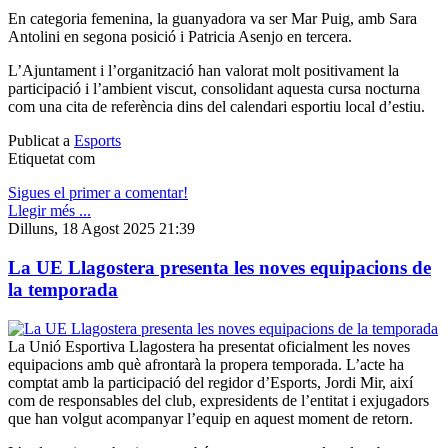
En categoria femenina, la guanyadora va ser Mar Puig, amb Sara
Antolini en segona posició i Patricia Asenjo en tercera.
L’Ajuntament i l’organització han valorat molt positivament la
participació i l’ambient viscut, consolidant aquesta cursa nocturna
com una cita de referència dins del calendari esportiu local d’estiu.
Publicat a
Esports
Etiquetat com
Sigues el primer a comentar!
Llegir més ...
Dilluns, 18 Agost 2025 21:39
La UE Llagostera presenta les noves equipacions de
la temporada
La Unió Esportiva Llagostera ha presentat oficialment les noves
equipacions amb què afrontarà la propera temporada. L’acte ha
comptat amb la participació del regidor d’Esports, Jordi Mir, així
com de responsables del club, expresidents de l’entitat i exjugadors
que han volgut acompanyar l’equip en aquest moment de retorn.