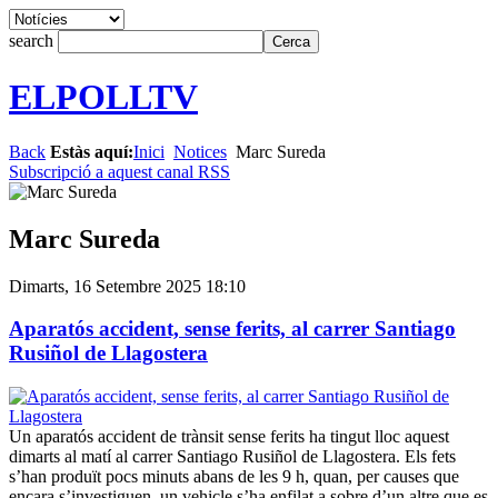
search
ELPOLLTV
Back
Estàs aquí:
Inici
Notices
Marc Sureda
Subscripció a aquest canal RSS
Marc Sureda
Dimarts, 16 Setembre 2025 18:10
Aparatós accident, sense ferits, al carrer Santiago
Rusiñol de Llagostera
Un aparatós accident de trànsit sense ferits ha tingut lloc aquest
dimarts al matí al carrer Santiago Rusiñol de Llagostera. Els fets
s’han produït pocs minuts abans de les 9 h, quan, per causes que
encara s’investiguen, un vehicle s’ha enfilat a sobre d’un altre que es