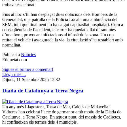
trobava estacionat.
Fins al lloc s’hi han desplaçat dues dotacions dels Bombers de la
Generalitat, una patrulla de la Policia Local i una ambulància del
SEM, tot i que finalment no ha calgut cap trasllat hospitalari. Com a
conseqüència de l’accident, el carrer ha quedat tallat durant més
d’una hora, provocant afectacions al trànsit de la zona. Un cop
retirat el vehicle i assegurada la via, la circulació s’ha restablert amb
normalitat.
Publicat a
Notícies
Etiquetat com
Sigues el primer a comentar!
Llegir més ...
Dijous, 11 Setembre 2025 12:32
Diada de Catalunya a Terra Negra
Un any més Llagostera, Tossa de Mar, Caldes de Malavella i
Vidreres han celebrat l’acte de germanor amb motiu de la Diada de
Catalunya, a Terra Negra. En aquest punt, del massís de Cadiretes,
hi conflueixen els termes dels 4 municipis.