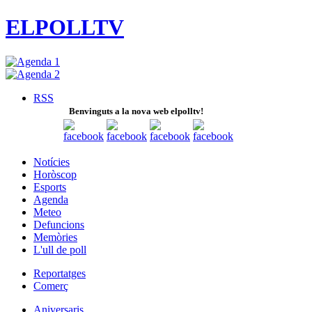
ELPOLLTV
RSS
Benvinguts a la nova web elpolltv!
Notícies
Horòscop
Esports
Agenda
Meteo
Defuncions
Memòries
L'ull de poll
Reportatges
Comerç
Aniversaris