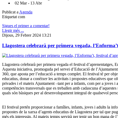
02 Mar - 13 Abr
Publicat a
Agenda
Etiquetat com
Sigues el primer a comentar!
Llegir més ...
Dijous, 29 Febrer 2024 13:21
Llagostera celebrarà per primera vegada, l’Enforma’t,
Llagostera celebrarà per primera vegada el festival d’aprenentatges, E
Aquesta iniciativa, promoguda pel servei d’Educació de l’Ajuntament
360, que aposta per l’educació a temps complet. El festival té per obje
educatius, donar a conèixer les activitats i propostes educatives que of
privades i el mateix Ajuntament –tant per a infants, com per a joves i ad
competències transversals que es treballen amb cadascuna d’aquestes s
quals són bàsiques per al desenvolupament integral de qualsevol pers
El festival pretén proporcionar a famílies, infants, joves i adults la inf
propostes de la xarxa d’agents educatius de Llagostera per tal que pug
més els interessin. Al mateix temps servirà per tenir un bon mapa de l’o