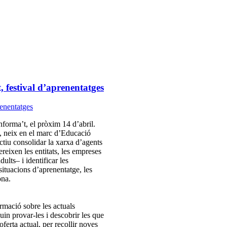
 festival d’aprenentatges
nforma’t, el pròxim 14 d’abril.
, neix en el marc d’Educació
ctiu consolidar la xarxa d’agents
ereixen les entitats, les empreses
ults– i identificar les
ituacions d’aprenentatge, les
ona.
ormació sobre les actuals
uin provar-les i descobrir les que
ferta actual, per recollir noves