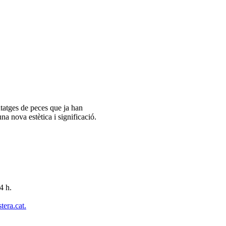
ntatges de peces que ja han
una nova estètica i significació.
4 h.
tera.cat.