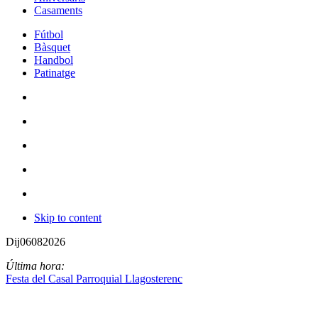
Casaments
Fútbol
Bàsquet
Handbol
Patinatge
Skip to content
Dij
06
08
2026
Última hora:
Festa del Casal Parroquial Llagosterenc