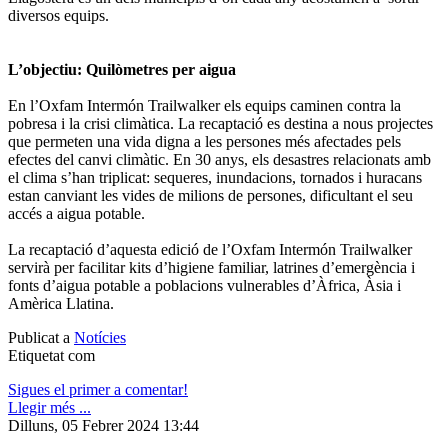
diversos equips.
L’objectiu: Quilòmetres per aigua
En l’Oxfam Intermón Trailwalker els equips caminen contra la
pobresa i la crisi climàtica. La recaptació es destina a nous projectes
que permeten una vida digna a les persones més afectades pels
efectes del canvi climàtic. En 30 anys, els desastres relacionats amb
el clima s’han triplicat: sequeres, inundacions, tornados i huracans
estan canviant les vides de milions de persones, dificultant el seu
accés a aigua potable.
La recaptació d’aquesta edició de l’Oxfam Intermón Trailwalker
servirà per facilitar kits d’higiene familiar, latrines d’emergència i
fonts d’aigua potable a poblacions vulnerables d’Àfrica, Àsia i
Amèrica Llatina.
Publicat a
Notícies
Etiquetat com
Sigues el primer a comentar!
Llegir més ...
Dilluns, 05 Febrer 2024 13:44