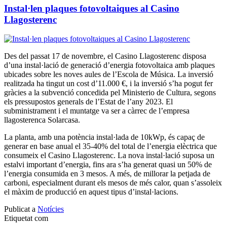
Instal·len plaques fotovoltaiques al Casino
Llagosterenc
Des del passat 17 de novembre, el Casino Llagosterenc disposa
d’una instal·lació de generació d’energia fotovoltaica amb plaques
ubicades sobre les noves aules de l’Escola de Música. La inversió
realitzada ha tingut un cost d’11.000 €, i la inversió s’ha pogut fer
gràcies a la subvenció concedida pel Ministerio de Cultura, segons
els pressupostos generals de l’Estat de l’any 2023. El
subministrament i el muntatge va ser a càrrec de l’empresa
llagosterenca Solarcasa.
La planta, amb una potència instal·lada de 10kWp, és capaç de
generar en base anual el 35-40% del total de l’energia elèctrica que
consumeix el Casino Llagosterenc. La nova instal·lació suposa un
estalvi important d’energia, fins ara s’ha generat quasi un 50% de
l’energia consumida en 3 mesos. A més, de millorar la petjada de
carboni, especialment durant els mesos de més calor, quan s’assoleix
el màxim de producció en aquest tipus d’instal·lacions.
Publicat a
Notícies
Etiquetat com