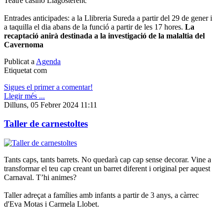
Teatre casino Llagosterenc
Entrades anticipades: a la Llibreria Sureda a partir del 29 de gener i
a taquilla el dia abans de la funció a partir de les 17 hores.
La
recaptació anirà destinada a la investigació de la malaltia del
Cavernoma
Publicat a
Agenda
Etiquetat com
Sigues el primer a comentar!
Llegir més ...
Dilluns, 05 Febrer 2024 11:11
Taller de carnestoltes
Tants caps, tants barrets. No quedarà cap cap sense decorar. Vine a
transformar el teu cap creant un barret diferent i original per aquest
Carnaval. T’hi animes?
Taller adreçat a famílies amb infants a partir de 3 anys, a càrrec
d'Eva Motas i Carmela Llobet.