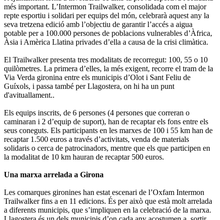
més important. L’Intermon Trailwalker, consolidada com el major
repte esportiu i solidari per equips del món, celebrarà aquest any la
seva tretzena edició amb l’objectiu de garantir l’accés a aigua
potable per a 100.000 persones de poblacions vulnerables d’Àfrica,
Àsia i Amèrica Llatina privades d’ella a causa de la crisi climàtica.
El Trailwalker presenta tres modalitats de recorregut: 100, 55 o 10
quilòmetres. La primera d’elles, la més exigent, recorre el tram de la
Via Verda gironina entre els municipis d’Olot i Sant Feliu de
Guíxols, i passa també per Llagostera, on hi ha un punt
d'avituallament..
Els equips inscrits, de 6 persones (4 persones que correran o
caminaran i 2 d’equip de suport), han de recaptar els fons entre els
seus coneguts. Els participants en les marxes de 100 i 55 km han de
recaptar 1.500 euros a través d’activitats, venda de materials
solidaris o cerca de patrocinadors, mentre que els que participen en
la modalitat de 10 km hauran de recaptar 500 euros.
Una marxa arrelada a Girona
Les comarques gironines han estat escenari de l’Oxfam Intermon
Trailwalker fins a en 11 edicions. És per això que està molt arrelada
a diferents municipis, que s’impliquen en la celebració de la marxa.
Llagostera és un dels municipis d’on cada any acostumen a sortir