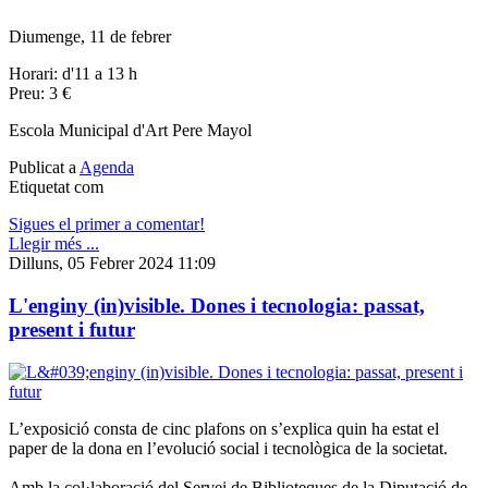
Diumenge, 11 de febrer
Horari: d'11 a 13 h
Preu: 3 €
Escola Municipal d'Art Pere Mayol
Publicat a
Agenda
Etiquetat com
Sigues el primer a comentar!
Llegir més ...
Dilluns, 05 Febrer 2024 11:09
L'enginy (in)visible. Dones i tecnologia: passat,
present i futur
L’exposició consta de cinc plafons on s’explica quin ha estat el
paper de la dona en l’evolució social i tecnològica de la societat.
Amb la col·laboració del Servei de Biblioteques de la Diputació de