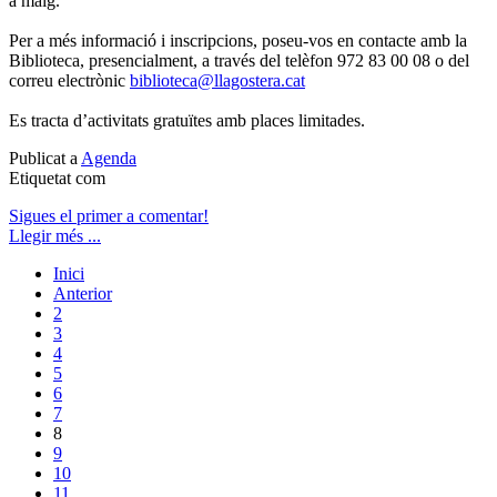
a maig.
Per a més informació i inscripcions, poseu-vos en contacte amb la
Biblioteca, presencialment, a través del telèfon 972 83 00 08 o del
correu electrònic
biblioteca@llagostera.cat
Es tracta d’activitats gratuïtes amb places limitades.
Publicat a
Agenda
Etiquetat com
Sigues el primer a comentar!
Llegir més ...
Inici
Anterior
2
3
4
5
6
7
8
9
10
11