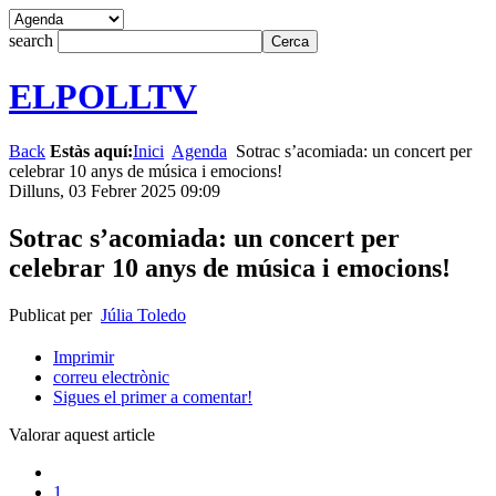
search
ELPOLLTV
Back
Estàs aquí:
Inici
Agenda
Sotrac s’acomiada: un concert per
celebrar 10 anys de música i emocions!
Dilluns, 03 Febrer 2025 09:09
Sotrac s’acomiada: un concert per
celebrar 10 anys de música i emocions!
Publicat per
Júlia Toledo
Imprimir
correu electrònic
Sigues el primer a comentar!
Valorar aquest article
1