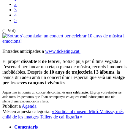
2
3
4
5
(1 Vot)
Entrades anticipades a
www.ticketing.cat
El proper
dissabte 8 de febrer
, Sotrac puja per última vegada a
l’escenari per tancar una etapa plena de música, records i moments
inoblidables. Després de
10 anys de
trajectòria i 3 àlbums
, la
banda diu adeu amb un concert únic i especial que serà
un
viatge
per les seves cançons i vivències
.
Aquest no és només un concert de comiat: és
una celebració
. El grup vol retrobar-se
amb totes les persones que l’han acompanyat en aquest camí i viure junts una nit
plena d’energia, emocions i festa.
Publicat a
Agenda
Més en aquesta categoria:
« Sortida al museu: Miró-Matisse, més
enllà de les imatges
Tallers de cal·ligrafia »
Comentaris